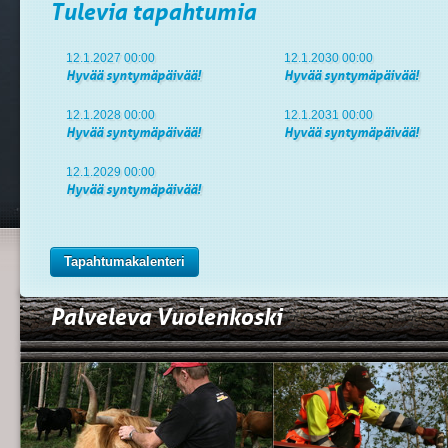
Tulevia tapahtumia
12.1.2027 00:00
12.1.2030 00:00
Hyvää syntymäpäivää!
Hyvää syntymäpäivää!
12.1.2028 00:00
12.1.2031 00:00
Hyvää syntymäpäivää!
Hyvää syntymäpäivää!
12.1.2029 00:00
Hyvää syntymäpäivää!
Tapahtumakalenteri
Palveleva Vuolenkoski