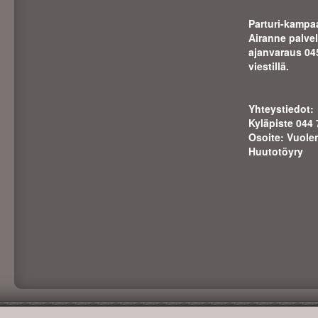
Parturi-kampaa
Airanne palve
ajanva
raus 04
viestillä.
Yhteystiedot:
Kyläpiste 044
Osoite: Vuole
Huutotöyry