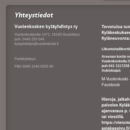
Yhteystiedot
Vuolenkosken kyläyhdistys ry
Tervetuloa tu
Kyläkeskuksee
Vuolenkoskentie 1471, 19160 Huutotöyry
Kyläneuvonta:
puh. 0440 255 044
kylayhdistys@vuolenkoski.fi
Liikuntahallikort
Areenan kortin v
Pankkiyhteys:
Vuolenkoskella (
puh 041 311725
FI80 5069 1540 0005 80
Aukioloajat:
M-Vuolenkoski 
Facebook
Hieroja, jalka
palvelee Kylä
ajanvaraus p.
tai viestillä.
https://
vierum
asiakassivu.fi