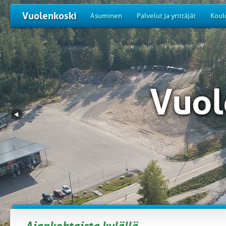
Vuolenkoski
Asuminen
Palvelut ja yrittäjät
Koul
Vuol
Ajankohtaista kylällä