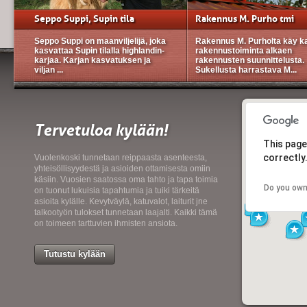
Seppo Suppi, Supin tila
Rakennus M. Purho tmi
Seppo Suppi on maanviljelijä, joka
Rakennus M. Purholta käy ka
kasvattaa Supin tilalla highlandin-
rakennustoiminta alkaen
karjaa. Karjan kasvatuksen ja
rakennusten suunnittelusta.
viljan ...
Sukellusta harrastava M...
Tervetuloa kylään!
This page
correctly
Vuolenkoski tunnetaan reippaasta asenteesta,
yhteisöllisyydestä ja asioiden ottamisesta omiin
käsiin. Vuosien saatossa oma tahto ja tapa toimia
Do you own
on tuonut lukuisia tapahtumia ja tuiki tärkeitä
asioita kylälle. Kevytväylä, katuvalot, laiturit jne
talkootyön tulokset tunnetaan laajalti. Kaikki tämä
on toimeen tarttuvien ihmisten ansiota.
Tutustu kylään