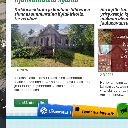
Kirkkoseikkailu ja kouluun lähtevien
Hei kylän toi
siunaus sunnuntaina Kyläkirkolla,
yritykset ja k
tervetuloa!
mukaan ideoi
joulunavaust
5.8.2026
2.8.2026
Kirkkoseikkailu kutsuu kaikki seikkailemaan
Kyläkirkollemme! Luvassa monenlaista seikkailua
Hei kylän toimijat;
ja touhua niin pienemmille kuin hieman
kyläläiset Kutsum
kokeneemmillekin...
yhteistä joulunav
ensimmäinen...
Lisää otsikoita