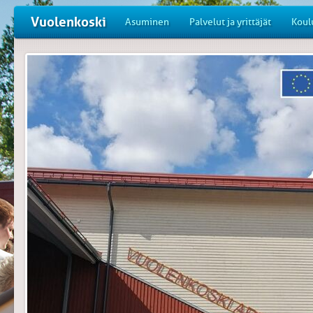
Vuolenkoski
Asuminen
Palvelut ja yrittäjät
Koul