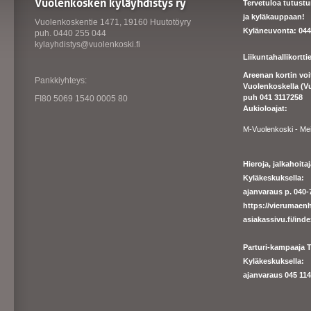
Vuolenkosken kyläyhdistys ry
Tervetuloa tutust
ja kyläkauppaan!
Vuolenkoskentie 1471, 19160 Huutotöyry
Kyläneuvonta: 044
puh. 0440 255 044
kylayhdistys@vuolenkoski.fi
Liikuntahallikortt
Areenan kortin vo
Pankkiyhteys:
Vuolenkoskella (V
puh 041 3117258
FI80 5069 1540 0005 80
Aukioloajat:
M-Vuolenkoski - Me
Hieroja, jalkahoit
Kyläkeskuksella:
ajanvaraus p. 040-7
https://
vierumaenh
asiakassivu.fi/ind
Parturi-kampaaja T
Kyläkeskuksella:
ajanva
raus 045 1140