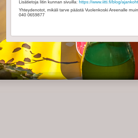
Lisätietoja Iitin kunnan sivuilla:
https://www.iitti.fi/blog/ajanko
Yhteydenotot, mikäli tarve päästä Vuolenkoski Areenalle mui
040 0659877