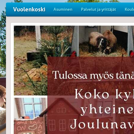
Vuolenkoski
Asuminen
Palvelut ja yrittäjät
Koul