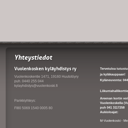
Yhteystiedot
Vuolenkosken kyläyhdistys ry
Tervetuloa tutust
ja kyläkauppaan!
Vuolenkoskentie 1471, 19160 Huutotöyry
Kyläneuvonta: 044
puh. 0440 255 044
kylayhdistys@vuolenkoski.fi
Liikuntahallikortt
Areenan kortin vo
Pankkiyhteys:
Vuolenkoskella (V
puh 041 3117258
FI80 5069 1540 0005 80
Aukioloajat:
M-Vuolenkoski - Me