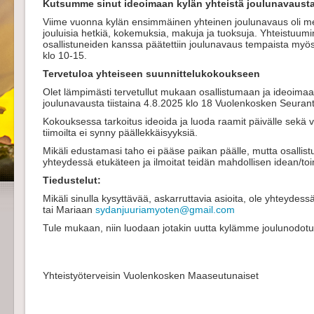
Kutsumme sinut ideoimaan kylän yhteistä joulunavaust
Viime vuonna kylän ensimmäinen yhteinen joulunavaus oli men
jouluisia hetkiä, kokemuksia, makuja ja tuoksuja. Yhteistuu
osallistuneiden kanssa päätettiin joulunavaus tempaista myö
klo 10-15.
Tervetuloa yhteiseen suunnittelukokoukseen
Olet lämpimästi tervetullut mukaan osallistumaan ja ideoima
joulunavausta tiistaina 4.8.2025 klo 18 Vuolenkosken Seurant
Kokouksessa tarkoitus ideoida ja luoda raamit päivälle sekä va
tiimoilta ei synny päällekkäisyyksiä.
Mikäli edustamasi taho ei pääse paikan päälle, mutta osallistu
yhteydessä etukäteen ja ilmoitat teidän mahdollisen idean/t
Tiedustelut:
Mikäli sinulla kysyttävää, askarruttavia asioita, ole yhteydes
tai Mariaan
sydanjuuriamyoten@gmail.com
Tule mukaan, niin luodaan jotakin uutta kylämme joulunodot
Yhteistyöterveisin Vuolenkosken Maaseutunaiset