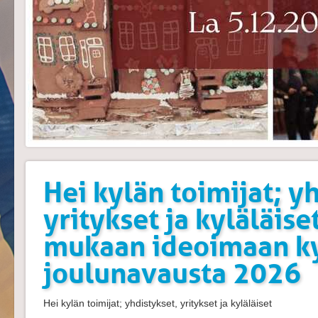
Hei kylän toimijat; y
yritykset ja kyläläise
mukaan ideoimaan ky
joulunavausta 2026
Hei kylän toimijat; yhdistykset, yritykset ja kyläläiset