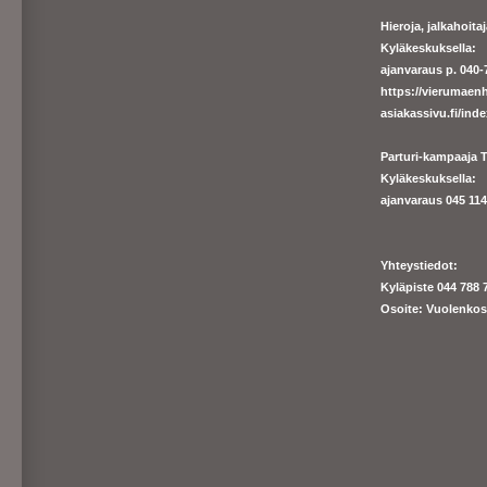
Hieroja, jalkahoit
Kyläkeskuksella:
ajanvaraus p. 040-7
https://
vierumaenh
asiakassivu.fi/ind
Parturi-kampaaja T
Kyläkeskuksella:
ajanva
raus 045 1140
Yhteystiedot:
Kyläpiste 044 788 
Osoite: Vuolenkos