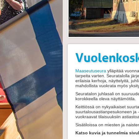
Vuolenkosk
Maaseutuseura
ylläpitää vuonna
tarpeita varten. Seuratalolla jä
erilaisia kerhoja, näyttelyitä, ju
mahdollista vuokrata myös yksityi
Seuratalon juhlasali on suuruude
korokkeella oleva näyttämötila.
Keittiössä on nykyaikaiset suurta
suurtalousastianpesukoneen ja -
vuokraavat tilaisuuksiin astiastoa
Sisätiloissa on miesten ja naiste
Katso kuvia ja tunnelmia sivu