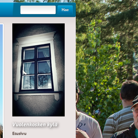
Hae
Vuolenkosken kylä
Etusivu