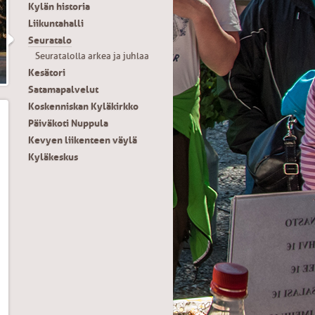
Kylän historia
Liikuntahalli
Seuratalo
Seuratalolla arkea ja juhlaa
Kesätori
Satamapalvelut
Koskenniskan Kyläkirkko
Päiväkoti Nuppula
Kevyen liikenteen väylä
Kyläkeskus