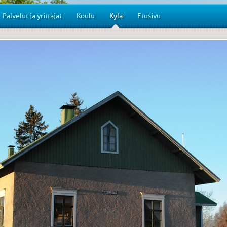
Palvelut ja yrittäjät
Koulu
Kylä
Etusivu