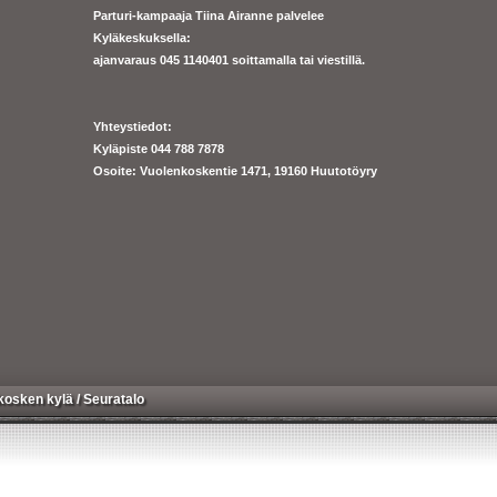
Parturi-kampaaja Tiina Airanne palvelee
Kyläkeskuksella:
ajanva
raus 045 1140401 soittamalla tai viestillä.
Yhteystiedot:
Kyläpiste 044 788 7878
Osoite: Vuolenkoskentie 1471, 19160 Huutotöyry
kosken kylä
/
Seuratalo