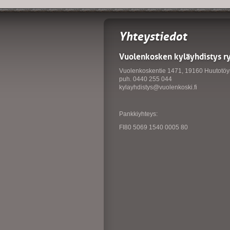
Yhteystiedot
Vuolenkosken kyläyhdistys r
Vuolenkoskentie 1471, 19160 Huutotöy
puh. 0440 255 044
kylayhdistys@vuolenkoski.fi
Pankkiyhteys:
FI80 5069 1540 0005 80