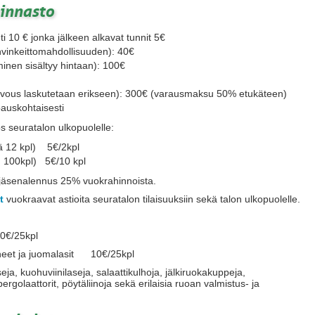
innasto
i 10 € jonka jälkeen alkavat tunnit 5€
hvinkeittomahdollisuuden): 40€
minen sisältyy hintaan): 100€
iivous laskutetaan erikseen): 300€ (varausmaksu 50% etukäteen)
pauskohtaisesti
s seuratalon ulkopuolelle:
ä 12 kpl) 5€/2kpl
t. 100kpl) 5€/10 kpl
äsenalennus 25% vuokrahinnoista.
t
vuokraavat astioita seuratalon tilaisuuksiin sekä talon ulkopuolelle.
0€/25kpl
lineet ja juomalasit 10€/25kpl
ja, kuohuviinilaseja, salaattikulhoja, jälkiruokakuppeja,
ergolaattorit, pöytäliinoja sekä erilaisia ruoan valmistus- ja