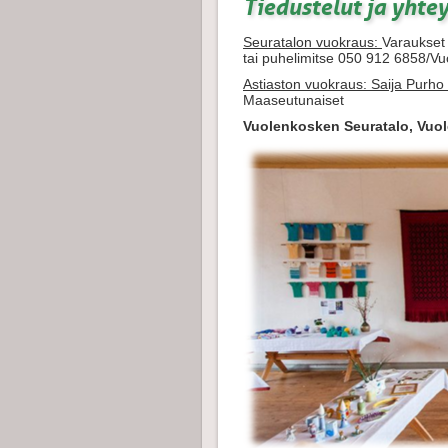
Tiedustelut ja yhte
Seuratalon vuokraus:
Varaukset 
tai puhelimitse 050 912 6858/
Astiaston vuokraus: Saija Purh
Maaseutunaiset
Vuolenkosken Seuratalo, Vuol