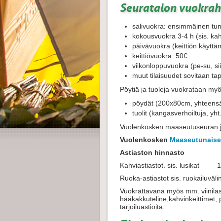
Seuratalon vuokrah
salivuokra: ensimmäinen tunt
kokousvuokra 3-4 h (sis. ka
päivävuokra (keittiön käyttä
keittiövuokra: 50€
viikonloppuvuokra (pe-su, s
muut tilaisuudet sovitaan ta
Pöytiä ja tuoleja vuokrataan myö
pöydät (200x80cm, yhteens
tuolit (kangasverhoiltuja, yh
Vuolenkosken maaseutuseuran j
Vuolenkosken
Maaseutunaise
Astiaston hinnasto
Kahviastiastot. sis. lusikat 1
Ruoka-astiastot sis. ruokailuvä
Vuokrattavana myös mm. viinilase
hääkakkuteline,kahvinkeittimet, p
tarjoiluastioita.