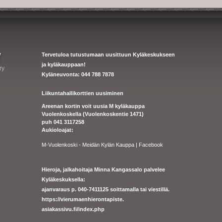
y
Tervetuloa tutustumaan uusittuun Kyläkeskukseen
ja kyläkauppaan!
ry
Kyläneuvonta: 044 788 7878
Liikuntahallikorttien uusiminen
Areenan kortin voit uusia M kyläkauppa
Vuolenkoskella (Vuolenkoskentie 1471)
puh 041 3117258
Aukioloajat:
M-Vuolenkoski - Meidän Kylän Kauppa | Facebook
Hieroja, jalkahoitaja Minna Kangassalo palvelee
Kyläkeskuksella:
ajanvaraus p. 040-7411125 soittamalla tai viestillä.
https://
vierumaenhierontapiste.
asiakassivu.fi/index.php