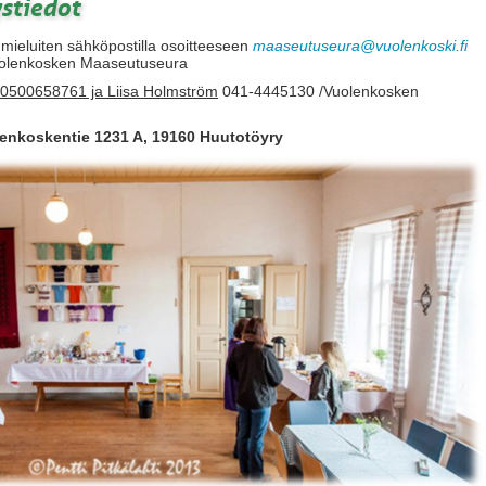
ystiedot
mieluiten sähköpostilla osoitteeseen
maaseutuseura@vuolenkoski.fi
Vuolenkosken Maaseutuseura
o 0500658761 ja Liisa Holmström
041-4445130 /Vuolenkosken
enkoskentie 1231 A, 19160 Huutotöyry