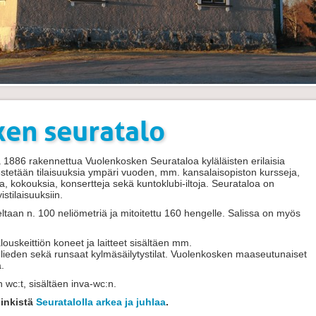
en seuratalo
 1886 rakennettua Vuolenkosken Seurataloa kyläläisten erilaisia
rjestetään tilaisuuksia ympäri vuoden, mm. kansalaisopiston kursseja,
hlia, kokouksia, konsertteja sekä kuntoklubi-iltoja. Seurataloa on
stilaisuuksiin.
ltaan n. 100 neliömetriä ja mitoitettu 160 hengelle. Salissa on myös
louskeittiön koneet ja laitteet sisältäen mm.
lieden sekä runsaat kylmäsäilytystilat. Vuolenkosken maaseutunaiset
.
n wc:t, sisältäen inva-wc:n.
linkistä
Seuratalolla arkea ja juhlaa
.