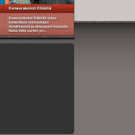
Koneurakointi Kilkkilä
Koneurakointi Kilkkilä tekee
koneellista metsämaan
muokkausta ja ainespuun korjuuta.
Näitä töitä varten yri...