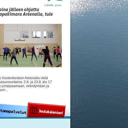
Lähde: yr.no
ina jälleen ohjattu
pakimara Areenalla, tule
a Vuolenkosken Areenalla vielä
äsunnuntaina: 2.8. ja 23.8. klo 17
e jumppaamaan, virkistymään ja
in!...