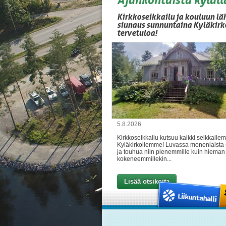
Kirkkoseikkailu ja kouluun lä
siunaus sunnuntaina Kyläkirk
tervetuloa!
5.8.2026
Kirkkoseikkailu kutsuu kaikki seikkaile
Kyläkirkollemme! Luvassa monenlaista 
ja touhua niin pienemmille kuin hieman
kokeneemmillekin...
Lisää otsikoita