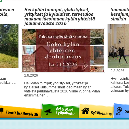
htevien
Hei kylän toimijat; yhdistykset,
Sunnunta
olla,
yritykset ja kyläläiset, tervetuloa
kesäjump
mukaan ideoimaan kylän yhteistä
sinäkin
joulunavausta 2026
2.8.2026
2.8.2026
maan
Hyvinvointi
seikkailua
kahtena kes
Hei kylän toimijat; yhdistykset, yritykset ja
alkaen. Tul
kyläläiset Kutsumme sinut ideoimaan kylän
voimaan hyv
yhteistä joulunavausta 2026 Viime vuonna kylän
ensimmäinen...