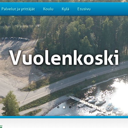
Palvelut ja yrittäjät
Koulu
Kylä
Etusivu
Vuolenkoski
ä