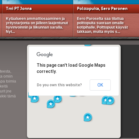
Tmi PT Jonna
Polttopuita, Eero Paronen
Kyläalueen ammattiosaaminen ja
Eero Paroselta saa tilattua
yritystarjonta on jälleen laajentunut
polttopuita suoraan omalle
hyvinvoinnin ja liikunnan saralla.
kotipihalle. Polttopuut käyvät
Nyt...
takkaan, mutta myös s...
This page can't load Google Maps
correctly.
teesta,
ta omiin
apa toimia
OK
Do you own this website?
keitä
urit jne
aikki tämä