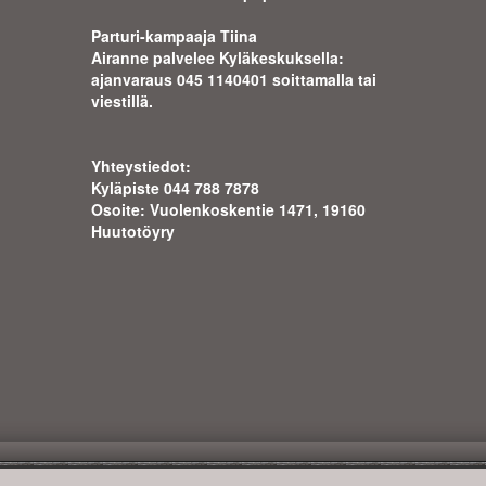
Parturi-kampaaja Tiina
Airanne palvelee Kyläkeskuksella:
ajanva
raus 045 1140401 soittamalla tai
viestillä.
Yhteystiedot:
Kyläpiste 044 788 7878
Osoite: Vuolenkoskentie 1471, 19160
Huutotöyry