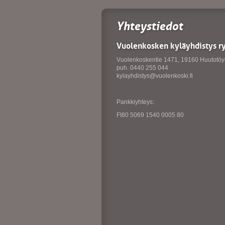
Yhteystiedot
Vuolenkosken kyläyhdistys r
Vuolenkoskentie 1471, 19160 Huutotöy
puh. 0440 255 044
kylayhdistys@vuolenkoski.fi
Pankkiyhteys:
FI80 5069 1540 0005 80