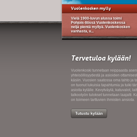
Vuolenkosken mylly
Vielä 1900-luvun alussa toimi
Pohjois-Iitissä Vuolenkoskessa
neljä pientä myllyä. Vuolenkosken
vanhasta, v...
Tervetuloa kylään!
Vuolenkoski tunnetaan reippaasta asen
yhteisöllisyydestä ja asioiden ottamises
käsiin. Vuosien saatossa oma tahto ja t
on tuonut lukuisia tapahtumia ja tuiki tär
asioita kylälle. Kevytväylä, katuvalot, lait
talkootyön tulokset tunnetaan laajalti. K
on toimeen tarttuvien ihmisten ansiota.
Tutustu kylään