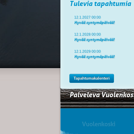
Tulevia tapahtumia
12.1.2027 00:00
Hyvää syntymäpäivää!
12.1.2028 00:00
Hyvää syntymäpäivää!
12.1.2029 00:00
Hyvää syntymäpäivää!
Tapahtumakalenteri
Palveleva Vuolenkos