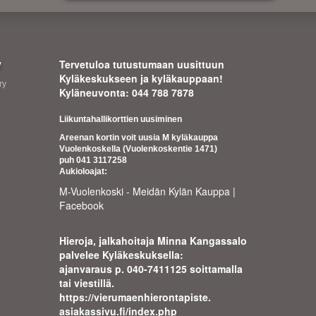
y
Tervetuloa tutustumaan uusittuun
Kyläkeskukseen ja kyläkauppaan!
ry
Kyläneuvonta: 044 788 7878
Liikuntahallikorttien uusiminen
Areenan kortin voit uusia M kyläkauppa
Vuolenkoskella (Vuolenkoskentie 1471)
puh 041 3117258
Aukioloajat:
M-Vuolenkoski - Meidän Kylän Kauppa |
Facebook
Hieroja, jalkahoitaja Minna Kangassalo
palvelee Kyläkeskuksella:
ajanvaraus p. 040-7411125 soittamalla
tai viestillä.
https://
vierumaenhierontapiste.
asiakassivu.fi/index.php