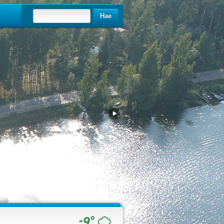
Hae
-9°