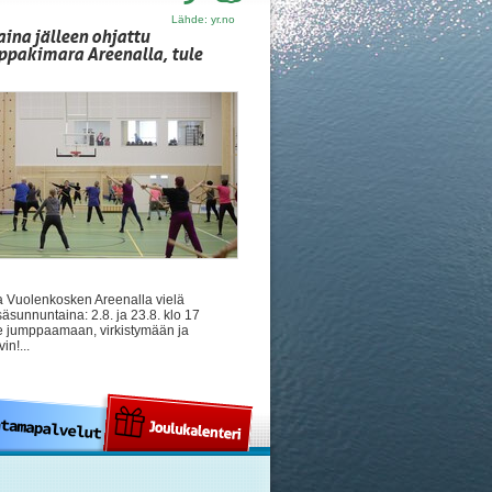
Lähde: yr.no
ina jälleen ohjattu
pakimara Areenalla, tule
a Vuolenkosken Areenalla vielä
äsunnuntaina: 2.8. ja 23.8. klo 17
e jumppaamaan, virkistymään ja
in!...