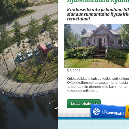
Kirkkoseikkailu ja kouluun lä
siunaus sunnuntaina Kyläkirk
tervetuloa!
5.8.2026
Kirkkoseikkailu kutsuu kaikki seikkaile
Kyläkirkollemme! Luvassa monenlaista 
ja touhua niin pienemmille kuin hieman
kokeneemmillekin...
Lisää otsikoita