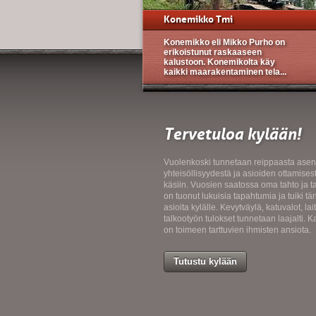
Konemikko Tmi
Konemikko eli Mikko Purho on
erikoistunut raskaaseen
kalustoon. Konemikolta käy
kaikki maarakentaminen tela...
Tervetuloa kylään!
Vuolenkoski tunnetaan reippaasta asen
yhteisöllisyydestä ja asioiden ottamises
käsiin. Vuosien saatossa oma tahto ja t
on tuonut lukuisia tapahtumia ja tuiki tär
asioita kylälle. Kevytväylä, katuvalot, lait
talkootyön tulokset tunnetaan laajalti. K
on toimeen tarttuvien ihmisten ansiota.
Tutustu kylään