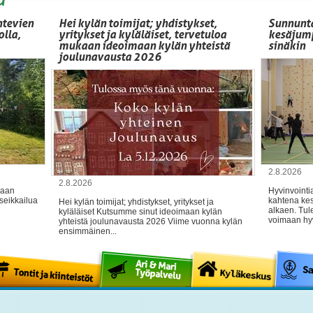
htevien
Hei kylän toimijat; yhdistykset,
Sunnunta
olla,
yritykset ja kyläläiset, tervetuloa
kesäjump
mukaan ideoimaan kylän yhteistä
sinäkin
joulunavausta 2026
2.8.2026
2.8.2026
maan
Hyvinvointi
seikkailua
kahtena kes
Hei kylän toimijat; yhdistykset, yritykset ja
alkaen. Tul
kyläläiset Kutsumme sinut ideoimaan kylän
voimaan hyv
yhteistä joulunavausta 2026 Viime vuonna kylän
ensimmäinen...