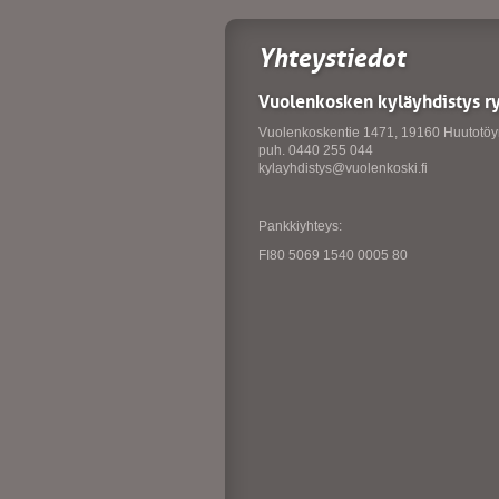
Yhteystiedot
Vuolenkosken kyläyhdistys r
Vuolenkoskentie 1471, 19160 Huutotöy
puh. 0440 255 044
kylayhdistys@vuolenkoski.fi
Pankkiyhteys:
FI80 5069 1540 0005 80