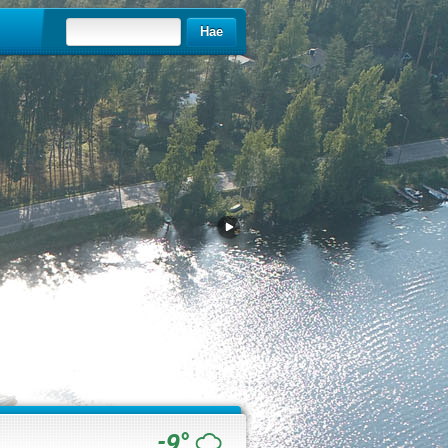
Hae
-9°