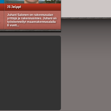
JS Jelppi
Juhani Salonen on rakennusalan
yrittäjä ja rakennusmies. Juhani on
työskennellyt maanrakennusalalla
8 vuott...