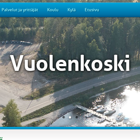
Palvelut ja yrittäjät
Koulu
Kylä
Etusivu
Vuolenkoski
ä