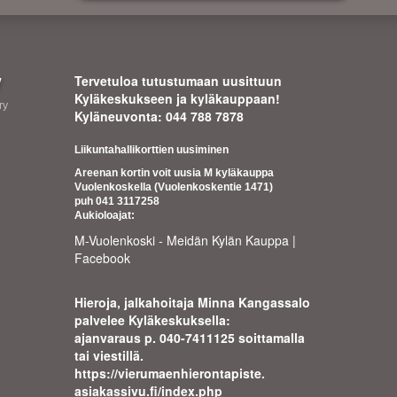
y
Tervetuloa tutustumaan uusittuun
Kyläkeskukseen ja kyläkauppaan!
ry
Kyläneuvonta: 044 788 7878
Liikuntahallikorttien uusiminen
Areenan kortin voit uusia M kyläkauppa
Vuolenkoskella (Vuolenkoskentie 1471)
puh 041 3117258
Aukioloajat:
M-Vuolenkoski - Meidän Kylän Kauppa |
Facebook
Hieroja, jalkahoitaja Minna Kangassalo
palvelee Kyläkeskuksella:
ajanvaraus p. 040-7411125 soittamalla
tai viestillä.
https://
vierumaenhierontapiste.
asiakassivu.fi/index.php