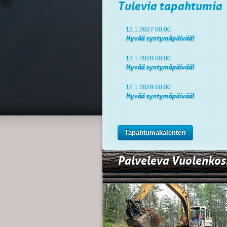
Tulevia tapahtumia
12.1.2027 00:00
Hyvää syntymäpäivää!
12.1.2028 00:00
Hyvää syntymäpäivää!
12.1.2029 00:00
Hyvää syntymäpäivää!
Tapahtumakalenteri
Palveleva Vuolenkos