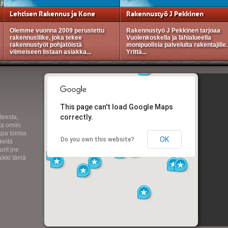
Lehtisen Rakennus ja Kone
Rakennustyö J Pekkinen
Olemme vuonna 2009 perustettu
Rakennustyö J Pekkinen tarjoaa
rakennusliike, joka tekee
Vuolenkoskella ja lähialueella
rakennustyöt pohjatöistä
monipuolisia palveluita rakentajille.
viimeiseen listaan asiakka...
Yrittä...
This page can't load Google Maps
correctly.
teesta,
ta omiin
apa toimia
OK
Do you own this website?
keitä
urit jne
aikki tämä