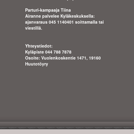
Parturi-kampaaja Tiina
Airanne palvelee Kyläkeskuksella:
ajanva
raus 045 1140401 soittamalla tai
viestillä.
Yhteystiedot:
Kyläpiste 044 788 7878
Osoite: Vuolenkoskentie 1471, 19160
Huutotöyry