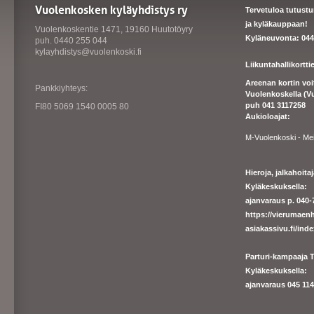
Vuolenkosken kyläyhdistys ry
Tervetuloa tutust
ja kyläkauppaan!
Vuolenkoskentie 1471, 19160 Huutotöyry
Kyläneuvonta: 044
puh. 0440 255 044
kylayhdistys@vuolenkoski.fi
Liikuntahallikortt
Areenan kortin vo
Pankkiyhteys:
Vuolenkoskella (V
puh 041 3117258
FI80 5069 1540 0005 80
Aukioloajat:
M-Vuolenkoski - Me
Hieroja, jalkahoit
Kyläkeskuksella:
ajanvaraus p. 040-7
https://
vierumaenh
asiakassivu.fi/ind
Parturi-kampaaja T
Kyläkeskuksella:
ajanva
raus 045 1140