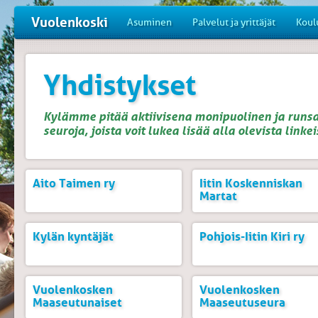
Vuolenkoski
Asuminen
Palvelut ja yrittäjät
Koul
Yhdistykset
Kylämme pitää aktiivisena monipuolinen ja runsas
seuroja, joista voit lukea lisää alla olevista linkei
Aito Taimen ry
Iitin Koskenniskan
Martat
Kylän kyntäjät
Pohjois-Iitin Kiri ry
Vuolenkosken
Vuolenkosken
Maaseutunaiset
Maaseutuseura