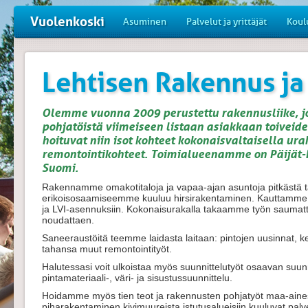
Vuolenkoski
Asuminen
Palvelut ja yrittäjät
Koul
Lehtisen Rakennus ja
Olemme vuonna 2009 perustettu rakennusliike, j
pohjatöistä viimeiseen listaan asiakkaan toivei
hoituvat niin isot kohteet kokonaisvaltaisella u
remontointikohteet. Toimialueenamme on Päijät-H
Suomi.
Rakennamme omakotitaloja ja vapaa-ajan asuntoja pitkästä t
erikoisosaamiseemme kuuluu hirsirakentaminen. Kauttamme 
ja LVI-asennuksiin. Kokonaisurakalla takaamme työn saumat
noudattaen.
Saneeraustöitä teemme laidasta laitaan: pintojen uusinnat, kei
tahansa muut remontointityöt.
Halutessasi voit ulkoistaa myös suunnittelutyöt osaavan suunni
pintamateriaali-, väri- ja sisustussuunnittelu.
Hoidamme myös tien teot ja rakennusten pohjatyöt maa-aine
piharakentaminen kivimuureista istutusalueisiin kuuluvat pal