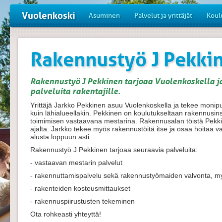
Vuolenkoski
Asuminen
Palvelut ja yrittäjät
Koul
Rakennustyö J Pekki
Rakennustyö J Pekkinen tarjoaa Vuolenkoskella j
palveluita rakentajille.
Yrittäjä Jarkko Pekkinen asuu Vuolenkoskella ja tekee monipuo
kuin lähialueellakin. Pekkinen on koulutukseltaan rakennusins
toimimisen vastaavana mestarina. Rakennusalan töistä Pekk
ajalta. Jarkko tekee myös rakennustöitä itse ja osaa hoitaa
alusta loppuun asti.
Rakennustyö J Pekkinen tarjoaa seuraavia palveluita:
- vastaavan mestarin palvelut
- rakennuttamispalvelu sekä rakennustyömaiden valvonta, m
- rakenteiden kosteusmittaukset
- rakennuspiirustusten tekeminen
Ota rohkeasti yhteyttä!