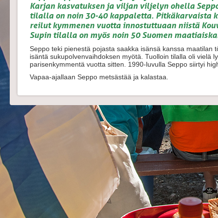
Karjan kasvatuksen ja viljan viljelyn ohella Sepp
tilalla on noin 30-40 kappaletta. Pitkäkarvaista 
reilut kymmenen vuotta innostuttuaan niistä Ko
Supin tilalla on myös noin 50 Suomen maatiaisk
Seppo teki pienestä pojasta saakka isänsä kanssa maatilan tö
isäntä sukupolvenvaihdoksen myötä. Tuolloin tilalla oli vielä 
parisenkymmentä vuotta sitten. 1990-luvulla Seppo siirtyi hig
Vapaa-ajallaan Seppo metsästää ja kalastaa.