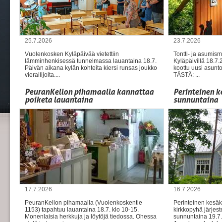
25.7.2026
23.7.2026
Vuolenkosken Kyläpäivää vietettiin
Tontti- ja asumism
lämminhenkisessä tunnelmassa lauantaina 18.7.
Kyläpäivillä 18.7
Päivän aikana kylän kohteita kiersi runsas joukko
koottu uusi asunto
vierailijoita....
TÄSTÄ: ...
PeuranKellon pihamaalla kannattaa
Perinteinen k
poiketa lauantaina
sunnuntaina
17.7.2026
16.7.2026
PeuranKellon pihamaalla (Vuolenkoskentie
Perinteinen kesäk
1153) tapahtuu lauantaina 18.7. klo 10-15.
kirkkopyhä järjest
Monenlaisia herkkuja ja löytöjä tiedossa. Ohessa
sunnuntaina 19.7