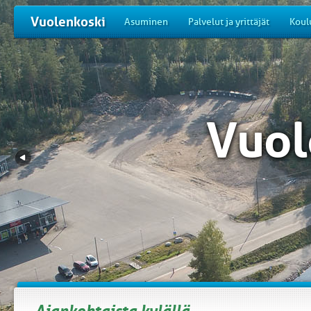
Vuolenkoski
Asuminen
Palvelut ja yrittäjät
Koul
Vuol
Ajankohtaista kylällä