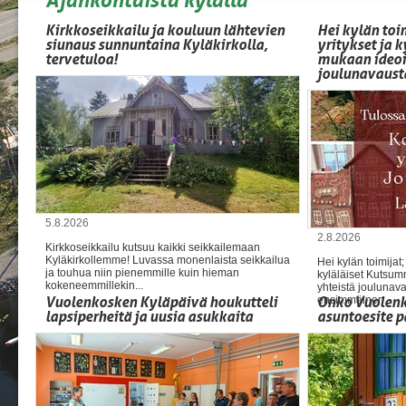
Kirkkoseikkailu ja kouluun lähtevien
Hei kylän toi
siunaus sunnuntaina Kyläkirkolla,
yritykset ja k
tervetuloa!
mukaan ideoi
joulunavaust
5.8.2026
2.8.2026
Kirkkoseikkailu kutsuu kaikki seikkailemaan
Kyläkirkollemme! Luvassa monenlaista seikkailua
Hei kylän toimijat;
ja touhua niin pienemmille kuin hieman
kyläläiset Kutsum
kokeneemmillekin...
yhteistä joulunav
Vuolenkosken Kyläpäivä houkutteli
Onko Vuolenko
ensimmäinen...
lapsiperheitä ja uusia asukkaita
asuntoesite p