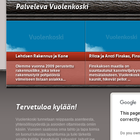
Palveleva Vuolenkoski
Lehtisen Rakennus ja Kone
Olemme vuonna 2009 perustettu
Finskaksen maatila on
rakennusliike, joka tekee
suuntautunut kasvinviljelyyn
rakennustyöt pohjatöistä
metsätalouteen. Vuolenkos
viimeiseen listaan asiakka...
kauniit, hikevät pellot ...
Tervetuloa kylään!
This page
correctly
Vuolenkoski tunnetaan reippaasta asenteesta,
yhteisöllisyydestä ja asioiden ottamisesta omiin
käsiin. Vuosien saatossa oma tahto ja tapa toimia
Do you own
on tuonut lukuisia tapahtumia ja tuiki tärkeitä
asioita kylälle. Kevytväylä, katuvalot, laiturit jne