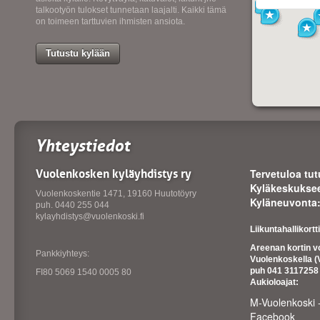
talkootyön tulokset tunnetaan laajalti. Kaikki tämä
on toimeen tarttuvien ihmisten ansiota.
Tutustu kylään
Yhteystiedot
Vuolenkosken kyläyhdistys ry
Tervetuloa tu
Kyläkeskuksee
Vuolenkoskentie 1471, 19160 Huutotöyry
Kyläneuvonta:
puh. 0440 255 044
kylayhdistys@vuolenkoski.fi
Liikuntahallikort
Areenan kortin v
Pankkiyhteys:
Vuolenkoskella (
puh 041 311725
FI80 5069 1540 0005 80
Aukioloajat:
M-Vuolenkoski 
Facebook