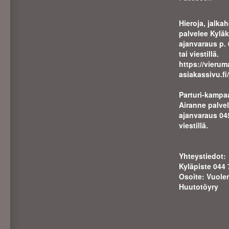
Hieroja, jalka
palvelee Kylä
ajanvaraus p.
tai viestillä.
https://
vierum
asiakassivu.fi
Parturi-kampaa
Airanne palve
ajanva
raus 04
viestillä.
Yhteystiedot:
Kyläpiste 044
Osoite: Vuole
Huutotöyry