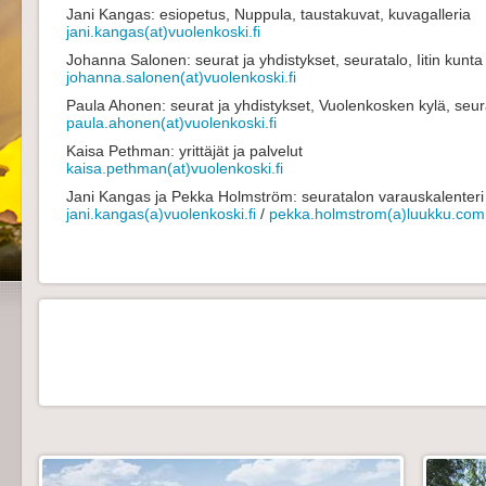
Jani Kangas: esiopetus, Nuppula, taustakuvat, kuvagalleria
jani.kangas(at)vuolenkoski.fi
Johanna Salonen: seurat ja yhdistykset, seuratalo, Iitin kunta
johanna.salonen(at)vuolenkoski.fi
Paula Ahonen: seurat ja yhdistykset, Vuolenkosken kylä, seura
paula.ahonen(at)vuolenkoski.fi
Kaisa Pethman: yrittäjät ja palvelut
kaisa.pethman(at)vuolenkoski.fi
Jani Kangas ja Pekka Holmström: seuratalon varauskalenteri
jani.kangas(a)vuolenkoski.fi
/
pekka.holmstrom(a)luukku.com