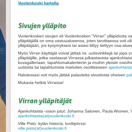
Vuolenkoski kartalla
Sivujen ylläpito
Vuolenkosken sivujen eli Vuolenkosken "Virran" ylläpidosta vas
ylläpitäjällä on oma vastuualueensa, joten tarvittaessa voit 
ylläpitäjään, jos kysymyksesi tai asiasi liittyy tiettyyn osa-alu
Myös Virran käyttäjät voivat jättää ns. uutisvinkkejä tai jopa 
ylläpitäjille, jotka vastaavat Virrassa julkaistavista ajankohta
kuvagalleriaan, tapahtumakalenteriin ja muihin yleisiin osioihin.
uutisista tai tapahtumista mieluiten osoitteeseen
ajankohtaist
Halutessasi voit myös jättää palautetta sivustosta oheisen
pa
Mukavia hetkiä Virrassa!
Virran ylläpitäjät
Ajankohtaista -osion jutut: Johanna Salonen, Paula Ahonen, V
ajankohtaista(at)vuolenkoski.fi
Ville Pisto: kylän historia, tonttipörssi
ville.pisto(at)vuolenkoski.fi