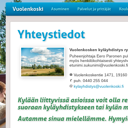
Vuolenkoski
Asuminen
Palvelut ja yrittäjät
Koul
Yhteystiedot
Vuolenkosken kyläyhdistys ry
Puheenjohtaja Eero Paronen puh
myös henkilökohtaisesti yhteyshe
etunimi.sukunimi@vuolenkoski.fi
Vuolenkoskentie 1471, 19
puh. 0440 255 044
kylayhdistys@vuolenkoski.fi
Kylään liittyvissä asioissa voit olla r
suoraan kyläyhdistykseen tai kylän m
Autamme sinua mielellämme. Hymyil