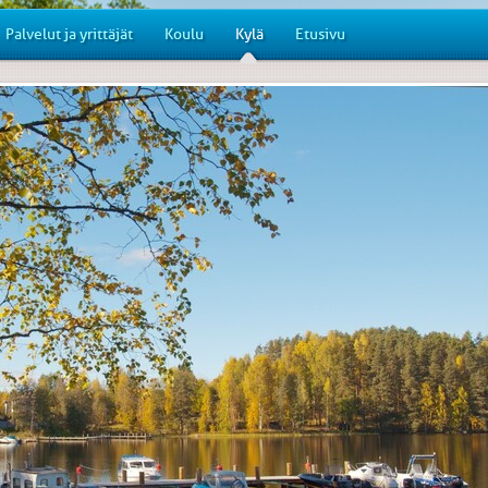
Palvelut ja yrittäjät
Koulu
Kylä
Etusivu