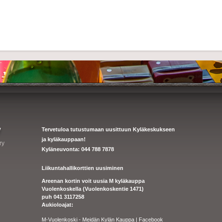
y
Tervetuloa tutustumaan uusittuun Kyläkeskukseen
ja kyläkauppaan!
ry
Kyläneuvonta: 044 788 7878
Liikuntahallikorttien uusiminen
Areenan kortin voit uusia M kyläkauppa
Vuolenkoskella (Vuolenkoskentie 1471)
puh 041 3117258
Aukioloajat:
M-Vuolenkoski - Meidän Kylän Kauppa | Facebook