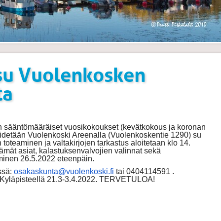
su Vuolenkosken
ta
sääntömääräiset vuosikokoukset (kevätkokous ja koronan
pidetään Vuolenkoski Areenalla (Vuolenkoskentie 1290) su
 toteaminen ja valtakirjojen tarkastus aloitetaan klo 14.
mät asiat, kalastuksenvalvojien valinnat sekä
inen 26.5.2022 eteenpäin.
ssä:
osakaskunta@
vuolenkoski.fi
tai 0404114591 .
ä Kyläpisteellä 21.3-3.4.2022. TERVETULOA!