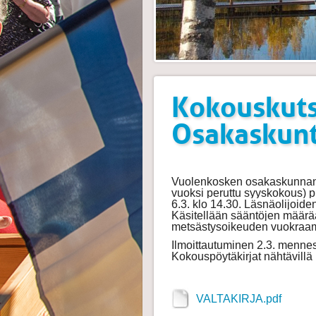
Kokouskut
Osakaskun
Vuolenkosken osakaskunnan 
vuoksi peruttu syyskokous) 
6.3. klo 14.30. Läsnäolijoiden
Käsitellään sääntöjen määrää
metsästysoikeuden vuokraam
Ilmoittautuminen 2.3. menne
Kokouspöytäkirjat nähtävill
VALTAKIRJA.pdf