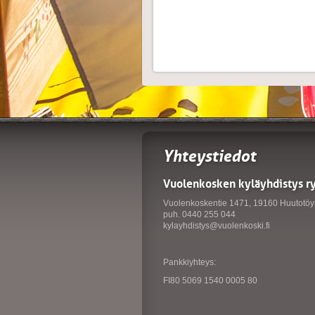
Yhteystiedot
Vuolenkosken kyläyhdistys r
Vuolenkoskentie 1471, 19160 Huutotöy
puh. 0440 255 044
kylayhdistys@vuolenkoski.fi
Pankkiyhteys:
FI80 5069 1540 0005 80