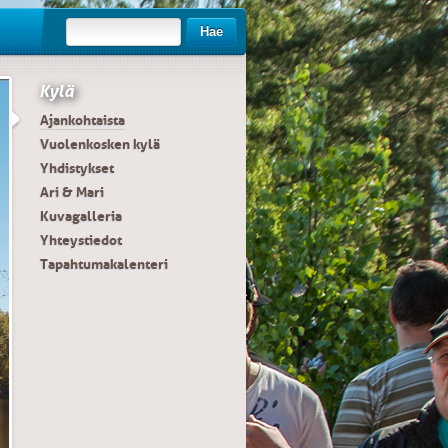
Hae
Kylä
Ajankohtaista
Vuolenkosken kylä
Yhdistykset
Ari & Mari
Kuvagalleria
Yhteystiedot
Tapahtumakalenteri