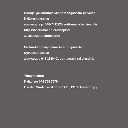
Hieroja, jalkahoitaja Minna Kangassalo palvelee
Kyläkeskuksella:
ajanvaraus p. 040-7411125 soittamalla tai viestillä.
https://
vierumaenhierontapiste.
asiakassivu.fi/index.php
Parturi-kampaaja Tiina Airanne palvelee
Kyläkeskuksella:
ajanva
raus 045 1140401 soittamalla tai viestillä.
Yhteystiedot:
Kyläpiste 044 788 7878
Osoite: Vuolenkoskentie 1471, 19160 Huutotöyry