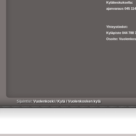
Kyläkeskuksella:
ajanva
raus 045 1140
Yhteystiedot:
Kyläpiste 044 788 
Osoite: Vuolenkos
Sijaintisi:
Vuolenkoski
/
Kylä
/
Vuolenkosken kylä