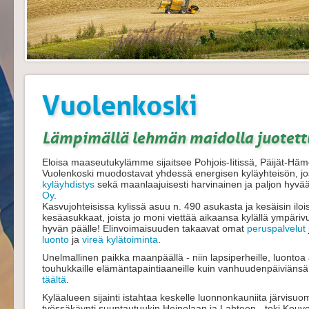
Vuolenkoski
Lämpimällä lehmän maidolla juotettu
Eloisa maaseutukylämme sijaitsee Pohjois-Iitissä, Päijät-Hä
Vuolenkoski muodostavat yhdessä energisen kyläyhteisön, jos
kyläyhdistys
sekä maanlaajuisesti harvinainen ja paljon hyv
Oy
.
Kasvujohteisissa kylissä asuu n. 490 asukasta ja kesäisin ilo
kesäasukkaat, joista jo moni viettää aikaansa kylällä ympäriv
hyvän päälle! Elinvoimaisuuden takaavat omat
peruspalvelut
luonto
ja
vireä kylätoiminta
.
Unelmallinen paikka maanpäällä - niin lapsiperheille, luontoa ar
touhukkaille elämäntapaintiaaneille kuin vanhuudenpäiviänsä v
täältä
.
Kyläalueen sijainti istahtaa keskelle luonnonkauniita järvis
työssäkäynti suuntautuukin Heinolaan ja Lahteen - toki Kouv