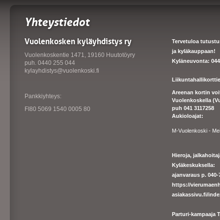
Yhteystiedot
Vuolenkosken kyläyhdistys ry
Tervetuloa tutust
ja kyläkauppaan!
Vuolenkoskentie 1471, 19160 Huutotöyry
Kyläneuvonta: 044
puh. 0440 255 044
kylayhdistys@vuolenkoski.fi
Liikuntahallikortt
Areenan kortin vo
Pankkiyhteys:
Vuolenkoskella (V
puh 041 3117258
FI80 5069 1540 0005 80
Aukioloajat:
M-Vuolenkoski - Me
Hieroja, jalkahoit
Kyläkeskuksella:
ajanvaraus p. 040-7
https://
vierumaenh
asiakassivu.fi/ind
Parturi-kampaaja T