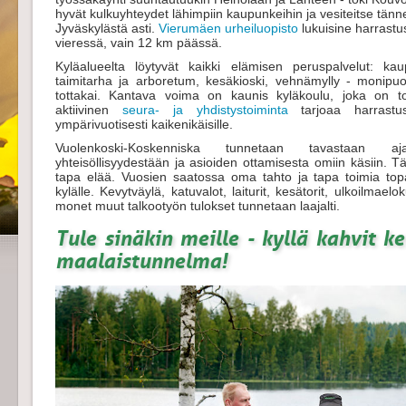
hyvät kulkuyhteydet lähimpiin kaupunkeihin ja vesiteitse tänn
Jyväskylästä asti.
Vierumäen urheiluopisto
lukuisine harrastu
vieressä, vain 12 km päässä.
Kyläalueelta löytyvät kaikki elämisen peruspalvelut: kau
taimitarha ja arboretum, kesäkioski, vehnämylly - monipuo
tottakai. Kantava voima on kaunis kyläkoulu, joka on 
aktiivinen
seura- ja yhdistystoiminta
tarjoaa harrastus
ympärivuotisesti kaikenikäisille.
Vuolenkoski-Koskenniska tunnetaan tavastaan ajat
yhteisöllisyydestään ja asioiden ottamisesta omiin käsiin. T
tapa elää. Vuosien saatossa oma tahto ja tapa toimia topak
kylälle. Kevytväylä, katuvalot, laiturit, kesätorit, ulkoilmaelok
monet muut talkootyön tulokset tunnetaan laajalti.
Tule sinäkin meille - kyllä kahvit k
maalaistunnelma!