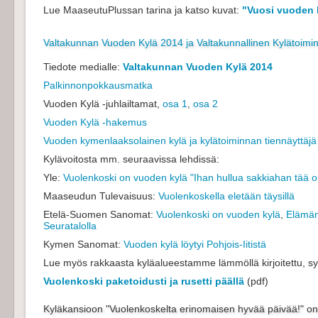
Lue MaaseutuPlussan tarina ja katso kuvat:
"Vuosi vuoden 
Valtakunnan Vuoden Kylä 2014 ja Valtakunnallinen Kylätoimi
Tiedote medialle:
Valtakunnan Vuoden Kylä 2014
Palkinnonpokkausmatka
Vuoden Kylä -juhlailtamat,
osa 1
,
osa 2
Vuoden Kylä -hakemus
Vuoden kymenlaaksolainen kylä ja kylätoiminnan tiennäyttäj
Kylävoitosta mm. seuraavissa lehdissä:
Yle:
Vuolenkoski on vuoden kylä "Ihan hullua sakkiahan tää o
Maaseudun Tulevaisuus:
Vuolenkoskella eletään täysillä
Etelä-Suomen Sanomat:
Vuolenkoski on vuoden kylä
,
Elämän
Seuratalolla
Kymen Sanomat:
Vuoden kylä löytyi Pohjois-Iitistä
Lue myös rakkaasta kyläalueestamme lämmöllä kirjoitettu, s
Vuolenkoski paketoidusti ja rusetti päällä
(pdf)
Kyläkansioon "Vuolenkoskelta erinomaisen hyvää päivää!" on k