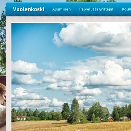
Vuolenkoski
Asuminen
Palvelut ja yrittäjät
Koul