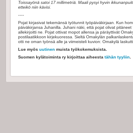
Toissayönä satoi 17 millimetriä. Maali pysyi hyvin ikkunanpuitt
etteikö niin kävisi.
----
Pojat kirjasivat tekemänsä työtunnit työpäiväkirjaan. Kun homm
päiväkirjansa Juhanilla. Juhani näki, että pojat olivat pitäneet 
allekirjoitti ne. Pojat ottivat mopot allensa ja päräyttivät Omaky
postilaatikkoon kirjekuoressa. Sieltä Omakylän palkanlasken
otti ne oman työnsä alle ja viimeisteli kuvion: Omakylä laskutt
Lue myös
uutinen
muista työkokemuksista.
Suomen kylätoiminta ry kirjoittaa aiheesta
tähän tyyliin
.