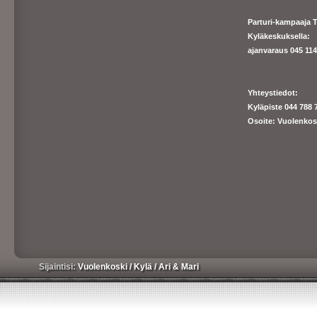
Parturi-kampaaja T
Kyläkeskuksella:
ajanva
raus 045 1140
Yhteystiedot:
Kyläpiste 044 788 
Osoite: Vuolenkos
Sijaintisi:
Vuolenkoski
/
Kylä
/
Ari & Mari