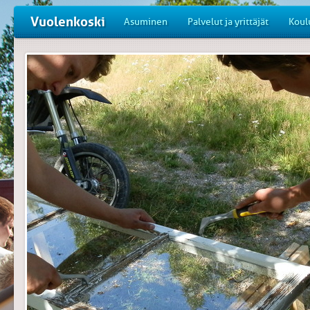
Vuolenkoski
Asuminen
Palvelut ja yrittäjät
Koul