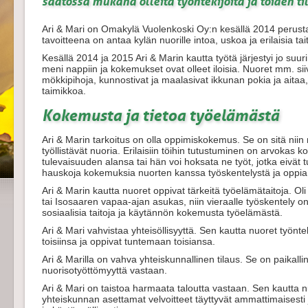
saatossa mukana olleita työntekijöitä ja töiden til
Ari & Mari on Omakylä Vuolenkoski Oy:n kesällä 2014 perus
tavoitteena on antaa kylän nuorille intoa, uskoa ja erilaisia ta
Kesällä 2014 ja 2015 Ari & Marin kautta työtä järjestyi jo suur
meni nappiin ja kokemukset ovat olleet iloisia. Nuoret mm. siiv
mökkipihoja, kunnostivat ja maalasivat ikkunan pokia ja aitaa,
taimikkoa.
Kokemusta ja tietoa työelämästä
Ari & Marin tarkoitus on olla oppimiskokemus. Se on sitä niin nuo
työllistävät nuoria. Erilaisiin töihin tutustuminen on arvokas
tulevaisuuden alansa tai hän voi hoksata ne työt, jotka eivät tu
hauskoja kokemuksia nuorten kanssa työskentelystä ja oppia
Ari & Marin kautta nuoret oppivat tärkeitä työelämätaitoja. Ol
tai Isosaaren vapaa-ajan asukas, niin vieraalle työskentely 
sosiaalisia taitoja ja käytännön kokemusta työelämästä.
Ari & Mari vahvistaa yhteisöllisyyttä. Sen kautta nuoret työnteki
toisiinsa ja oppivat tuntemaan toisiansa.
Ari & Marilla on vahva yhteiskunnallinen tilaus. Se on paikall
nuorisotyöttömyyttä vastaan.
Ari & Mari on taistoa harmaata taloutta vastaan. Sen kautta nu
yhteiskunnan asettamat velvoitteet täyttyvät ammattimaisesti 