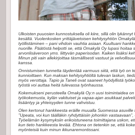
Ulkoisten puuosien kunnostuksella oli kiire, sillä olin lykänn
kesältä. Vuolenkosken yrittäjävetoisen kehitysyhtiön Omakylä
työllistäminen – pani vihdoin vauhtia asiaan. Kuultuani hankk
nuorille. Päätöstä helpotti se, että Omakylä Oy lupasi hoitaa 
arvonlisäveroon yms. liittyvän paperisodan. Kaiken lisäksi kehi
Minun piti vain allekirjoittaa täsmällisesti vastuut ja velvoll
kanssa.
Onnistumisen tunnetta täydentää varmuus siitä, että työ on t
kunnioittaen. Kun maksan kehitysyhtiöltä tulevan laskun, tiedä
myös verottaja. Tapio ja Taneli ovat saaneet hyödyllistä työk
työstä voi auttaa heitä tulevassa työnhaussa.
Kokemukseni perusteella Omakylä Oy:n uusi toimintaidea on t
työkokemusta, kylän vakituiset ja vapaa-ajan asukkaat palv
lisääntyy ja yhteisyyden tunne vahvistuu.
Olen kertonut hankkeesta eräille muualla Suomessa asuville tut
”Upeata, voi kun täälläkin ryhdyttäisiin johonkin vastaavaan”
Työelämän kysymyksiin erikoistuneena toimittajana uskon, ett
kun tieto hankkeesta leviää. Ehtona on tietenkin se, että koke
myönteisiä kuin minun ikkunaremontissani.