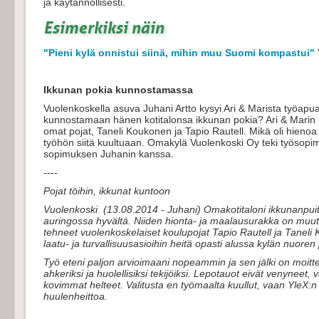
ja käytännöllisesti.
Esimerkiksi näin
"Pieni kylä onnistui siinä, mihin muu Suomi kompastui"
Ikkunan pokia kunnostamassa
Vuolenkoskella asuva Juhani Artto kysyi Ari & Marista työapua
kunnostamaan hänen kotitalonsa ikkunan pokia? Ari & Marin k
omat pojat, Taneli Koukonen ja Tapio Rautell. Mikä oli hienoa m
työhön siitä kuultuaan. Omakylä Vuolenkoski Oy teki työsopimu
sopimuksen Juhanin kanssa.
----
Pojat töihin, ikkunat kuntoon
Vuolenkoski (13.08.2014 - Juhani) Omakotitaloni ikkunanpuit
auringossa hyvältä. Niiden hionta- ja maalausurakka on muut
tehneet vuolenkoskelaiset koulupojat Tapio Rautell ja Taneli 
laatu- ja turvallisuusasioihin heitä opasti alussa kylän nuor
Työ eteni paljon arvioimaani nopeammin ja sen jälki on moittee
ahkeriksi ja huolellisiksi tekijöiksi. Lepotauot eivät venyneet, 
kovimmat helteet. Valitusta en työmaalta kuullut, vaan YleX:n 
huulenheittoa.