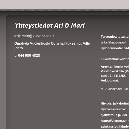
Yhteystiedot Ari & Mari
arijamari@vuolenkoski.fi
Tervetuloa tutust
ja kyläkauppaan!
Omakylä Vuolenkoski Oy:n hallituksen pj. Ville
Pisto
Kyläneuvonta: 044
p. 044 980 4828
Liikuntahallikortt
Areenan kortin vo
Vuolenkoskella (V
puh 041 3117258
Aukioloajat:
M-Vuolenkoski - Me
Hieroja, jalkahoit
Kyläkeskuksella:
ajanvaraus p. 040-7
https://
vierumaenh
asiakassivu.fi/ind