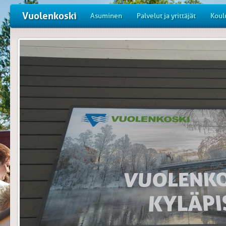
Vuolenkoski
Asuminen
Palvelut ja yrittäjät
Koul