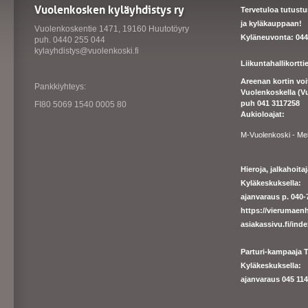
Vuolenkosken kyläyhdistys ry
Tervetuloa tutust
ja kyläkauppaan!
Vuolenkoskentie 1471, 19160 Huutotöyry
Kyläneuvonta: 044
puh. 0440 255 044
kylayhdistys@vuolenkoski.fi
Liikuntahallikortt
Areenan kortin vo
Pankkiyhteys:
Vuolenkoskella (V
puh 041 3117258
FI80 5069 1540 0005 80
Aukioloajat:
M-Vuolenkoski - Me
Hieroja, jalkahoit
Kyläkeskuksella:
ajanvaraus p. 040-7
https://
vierumaenh
asiakassivu.fi/ind
Parturi-kampaaja T
Kyläkeskuksella:
ajanva
raus 045 1140