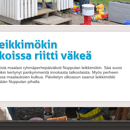
eikkimökin
oissa riitti väkeä
läisiä maalasi ryhmäperhepäiväkoti Nuppulan leikkimökin. Sää suosi
 olikin kertynyt parikymmentä innokasta talkoolaista. Myös perheen
sa maalauksien kulkua. Päivitetyn ulkoasun saanut leikkimökki
äjiään Nuppulan pihalla.