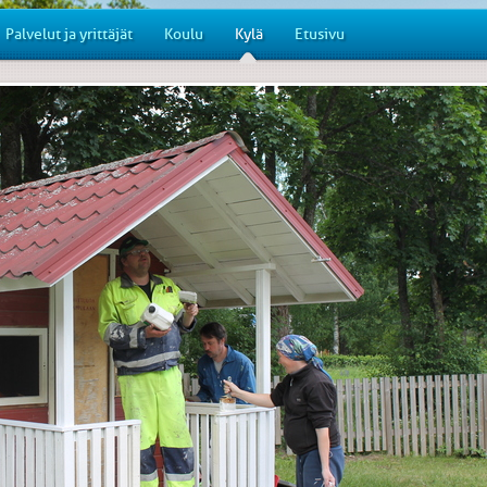
Palvelut ja yrittäjät
Koulu
Kylä
Etusivu