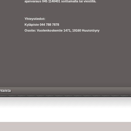
ajanva
raus 045 1140401 soittamalla tai viestillä.
Yhteystiedot:
Kyläpiste 044 788 7878
Osoite: Vuolenkoskentie 1471, 19160 Huutotöyry
htaista