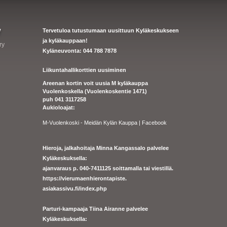
y
Tervetuloa tutustumaan uusittuun Kyläkeskukseen
ja kyläkauppaan!
ry
Kyläneuvonta: 044 788 7878
Liikuntahallikorttien uusiminen
Areenan kortin voit uusia M kyläkauppa
Vuolenkoskella (Vuolenkoskentie 1471)
puh 041 3117258
Aukioloajat:
M-Vuolenkoski - Meidän Kylän Kauppa | Facebook
Hieroja, jalkahoitaja Minna Kangassalo palvelee
Kyläkeskuksella:
ajanvaraus p. 040-7411125 soittamalla tai viestillä.
https://
vierumaenhierontapiste.
asiakassivu.fi/index.php
Parturi-kampaaja Tiina Airanne palvelee
Kyläkeskuksella: