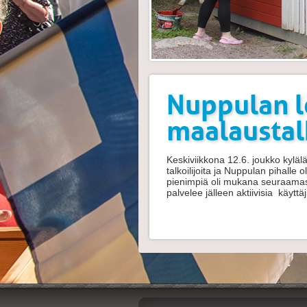
Nuppulan l
maalaustalk
Keskiviikkona 12.6. joukko kylä
talkoilijoita ja Nuppulan pihalle
pienimpiä oli mukana seuraamas
palvelee jälleen aktiivisia käytt