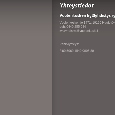
Yhteystiedot
Vuolenkosken kyläyhdistys r
Vuolenkoskentie 1471, 19160 Huutotöy
puh. 0440 255 044
kylayhdistys@vuolenkoski.fi
Pankkiyhteys:
FI80 5069 1540 0005 80