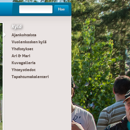
Hae
Kylä
Ajankohtaista
Vuolenkosken kylä
Yhdistykset
Ari & Mari
Kuvagalleria
Yhteystiedot
Tapahtumakalenteri