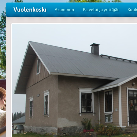
Vuolenkoski
Asuminen
Palvelut ja yrittäjät
Koul