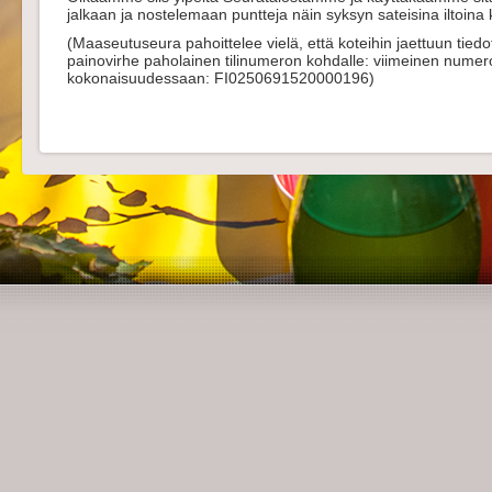
jalkaan ja nostelemaan puntteja näin syksyn sateisina iltoina 
(Maaseutuseura pahoittelee vielä, että koteihin jaettuun tiedo
painovirhe paholainen tilinumeron kohdalle: viimeinen numero tul
kokonaisuudessaan: FI0250691520000196)