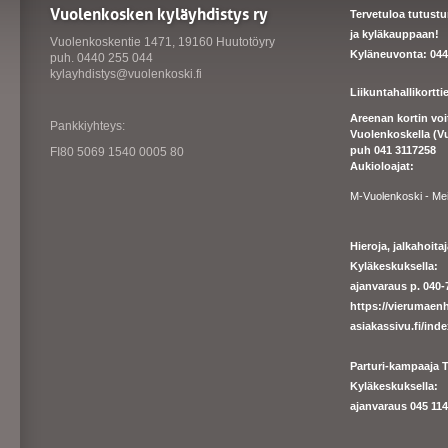
Vuolenkosken kyläyhdistys ry
Tervetuloa tutust
ja kyläkauppaan!
Vuolenkoskentie 1471, 19160 Huutotöyry
Kyläneuvonta: 044
puh. 0440 255 044
kylayhdistys@vuolenkoski.fi
Liikuntahallikortt
Areenan kortin vo
Pankkiyhteys:
Vuolenkoskella (V
puh 041 3117258
FI80 5069 1540 0005 80
Aukioloajat:
M-Vuolenkoski - Me
Hieroja, jalkahoit
Kyläkeskuksella:
ajanvaraus p. 040-7
https://
vierumaenh
asiakassivu.fi/ind
Parturi-kampaaja T
Kyläkeskuksella:
ajanva
raus 045 1140