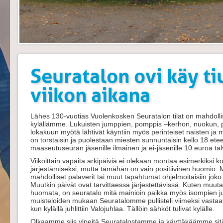
Seuratalon ovi käy ti
viikon aikana
Lähes 130-vuotias Vuolenkosken Seuratalon tilat on mahdoll
kylällämme. Lukuisten jumppien, pomppis –kerhon, nuokun, p
lokakuun myötä lähtivät käyntiin myös perinteiset naisten ja m
on torstaisin ja puolestaan miesten sunnuntaisin kello 18 et
maaseutuseuran jäsenille ilmainen ja ei-jäsenille 10 euroa tal
Viikoittain vapaita arkipäiviä ei olekaan montaa esimerkiksi k
järjestämiseksi, mutta tämähän on vain positiivinen huomio. 
mahdolliset palaverit tai muut tapahtumat ohjelmoitaisiin joko ke
Muutkin päivät ovat tarvittaessa järjestettävissä. Kuten muut
huomata, on seuratalo mitä mainioin paikka myös isompien juh
muisteloiden mukaan Seuratalomme pullisteli viimeksi vastaa
kun kylällä juhlittiin Valojuhlaa. Tällöin sähköt tulivat kylälle.
Olkaamme siis ylpeitä Seuratalostamme ja käyttäkäämme sitä