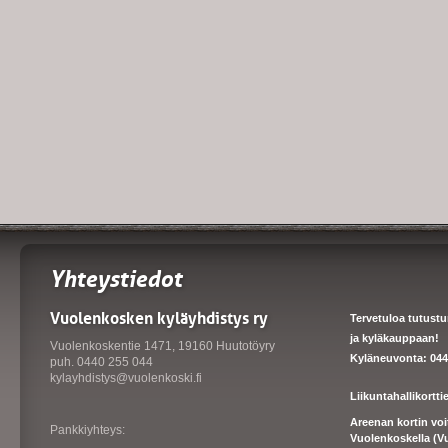
Yhteystiedot
Vuolenkosken kyläyhdistys ry
Tervetuloa tutust
ja kyläkauppaan!
Vuolenkoskentie 1471, 19160 Huutotöyry
Kyläneuvonta: 044
puh. 0440 255 044
kylayhdistys@vuolenkoski.fi
Liikuntahallikortt
Areenan kortin vo
Pankkiyhteys:
Vuolenkoskella (V