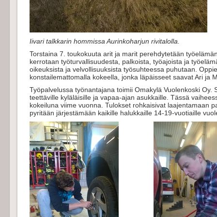
Iivari talkkarin hommissa Aurinkoharjun rivitalolla.
Torstaina 7. toukokuuta arit ja marit perehdytetään työelämä
kerrotaan työturvallisuudesta, palkoista, työajoista ja työel
oikeuksista ja velvollisuuksista työsuhteessa puhutaan. Oppi
konstailemattomalla kokeella, jonka läpäisseet saavat Ari ja 
Työpalvelussa työnantajana toimii Omakylä Vuolenkoski Oy. 
teettäville kyläläisille ja vapaa-ajan asukkaille. Tässä vaihees
kokeiluna viime vuonna. Tulokset rohkaisivat laajentamaan pal
pyritään järjestämään kaikille halukkaille 14-19-vuotiaille vuol