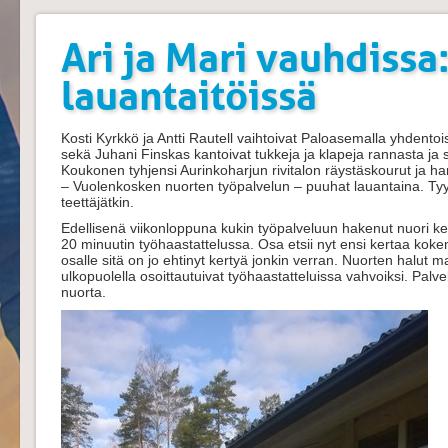
Ari ja Mari vauhdissa:
lauantaitöissä
Kosti Kyrkkö ja Antti Rautell vaihtoivat Paloasemalla yhdento
sekä Juhani Finskas kantoivat tukkeja ja klapeja rannasta ja s
Koukonen tyhjensi Aurinkoharjun rivitalon räystäskourut ja hara
– Vuolenkosken nuorten työpalvelun – puuhat lauantaina. Tyytyv
teettäjätkin.
Edellisenä viikonloppuna kukin työpalveluun hakenut nuori ke
20 minuutin työhaastattelussa. Osa etsii nyt ensi kertaa koke
osalle sitä on jo ehtinyt kertyä jonkin verran. Nuorten halut ma
ulkopuolella osoittautuivat työhaastatteluissa vahvoiksi. Palve
nuorta.