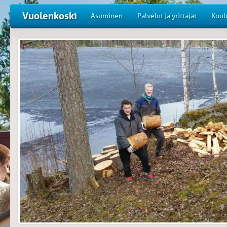
Vuolenkoski
Asuminen
Palvelut ja yrittäjät
Koul