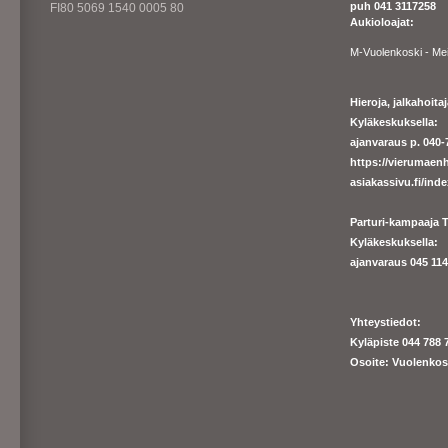
puh 041 3117258
FI80 5069 1540 0005 80
Aukioloajat:
M-Vuolenkoski - Me
Hieroja, jalkahoit
Kyläkeskuksella:
ajanvaraus p. 040-7
https://
vierumaenh
asiakassivu.fi/ind
Parturi-kampaaja T
Kyläkeskuksella:
ajanva
raus 045 1140
Yhteystiedot:
Kyläpiste 044 788 
Osoite: Vuolenkos