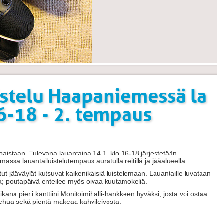
istelu Haapaniemessä la
6-18 - 2. tempaus
mpaistaan. Tulevana lauantaina 14.1. klo 16-18 järjestetään
sa lauantailuistelutempaus auratulla reitillä ja jääalueella.
t jääväylät kutsuvat kaikenikäisiä luistelemaan. Lauantaille luvataan
sta; poutapäivä enteilee myös oivaa kuutamokeliä.
kana pieni kanttiini Monitoimihalli-hankkeen hyväksi, josta voi ostaa
mehua sekä pientä makeaa kahvileivosta.