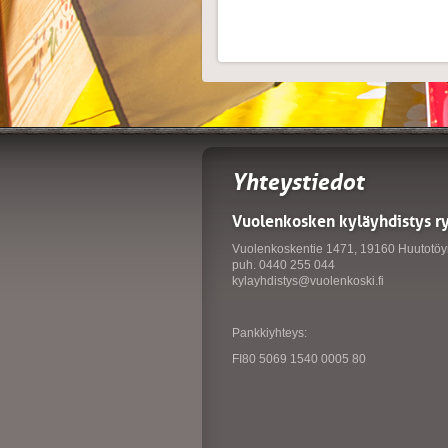
Yhteystiedot
Vuolenkosken kyläyhdistys r
Vuolenkoskentie 1471, 19160 Huutotöy
puh. 0440 255 044
kylayhdistys@vuolenkoski.fi
Pankkiyhteys:
FI80 5069 1540 0005 80