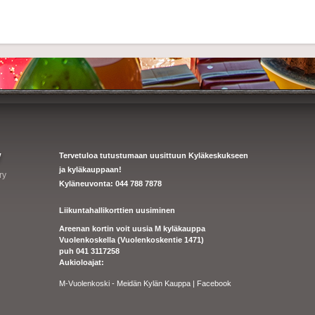
y
Tervetuloa tutustumaan uusittuun Kyläkeskukseen
ja kyläkauppaan!
ry
Kyläneuvonta: 044 788 7878
Liikuntahallikorttien uusiminen
Areenan kortin voit uusia M kyläkauppa
Vuolenkoskella (Vuolenkoskentie 1471)
puh 041 3117258
Aukioloajat:
M-Vuolenkoski - Meidän Kylän Kauppa | Facebook