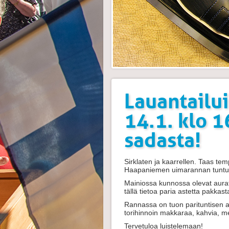
Lauantailu
14.1. klo 1
sadasta!
Sirklaten ja kaarrellen. Taas te
Haapaniemen uimarannan tuntumas
Mainiossa kunnossa olevat auratu
tällä tietoa paria astetta pakka
Rannassa on tuon parituntisen ai
torihinnoin makkaraa, kahvia, 
Tervetuloa luistelemaan!