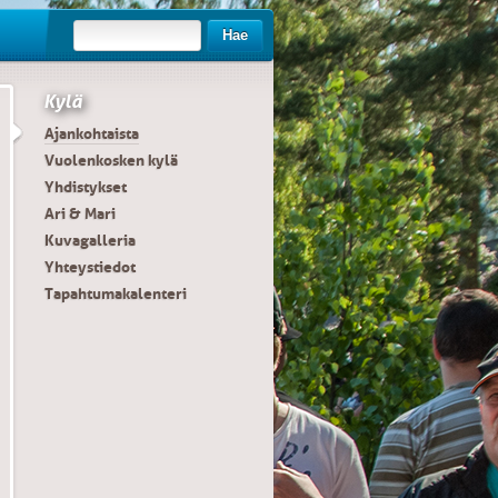
Hae
Kylä
Ajankohtaista
Vuolenkosken kylä
Yhdistykset
Ari & Mari
Kuvagalleria
Yhteystiedot
Tapahtumakalenteri