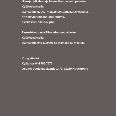
Hieroja, jalkahoitaja Minna Kangassalo palvelee
Kyläkeskuksella:
ajanvaraus p. 040-7411125 soittamalla tai viestillä.
https://
vierumaenhierontapiste.
asiakassivu.fi/index.php
Parturi-kampaaja Tiina Airanne palvelee
Kyläkeskuksella:
ajanva
raus 045 1140401 soittamalla tai viestillä.
Yhteystiedot:
Kyläpiste 044 788 7878
Osoite: Vuolenkoskentie 1471, 19160 Huutotöyry