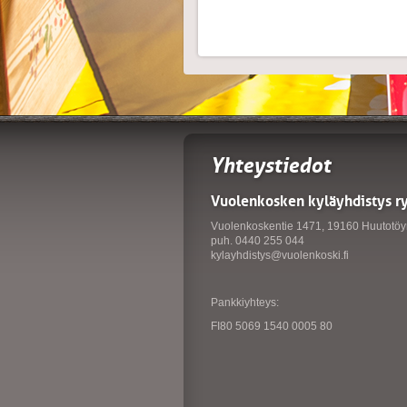
Yhteystiedot
Vuolenkosken kyläyhdistys r
Vuolenkoskentie 1471, 19160 Huutotöy
puh. 0440 255 044
kylayhdistys@vuolenkoski.fi
Pankkiyhteys:
FI80 5069 1540 0005 80