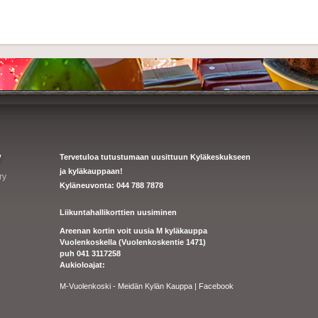
y
Tervetuloa tutustumaan uusittuun Kyläkeskukseen
ja kyläkauppaan!
ry
Kyläneuvonta: 044 788 7878
Liikuntahallikorttien uusiminen
Areenan kortin voit uusia M kyläkauppa
Vuolenkoskella (Vuolenkoskentie 1471)
puh 041 3117258
Aukioloajat:
M-Vuolenkoski - Meidän Kylän Kauppa | Facebook