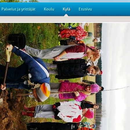
Palvelut ja yrittäjät
Koulu
Kylä
Etusivu