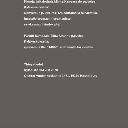
Hieroja, jalkahoitaja Minna Kangassalo palvelee
Kyläkeskuksella:
ajanvaraus p. 040-7411125 soittamalla tai viestillä.
https://
vierumaenhierontapiste.
asiakassivu.fi/index.php
Parturi-kampaaja Tiina Airanne palvelee
Kyläkeskuksella:
ajanva
raus 045 1140401 soittamalla tai viestillä.
Yhteystiedot:
Kyläpiste 044 788 7878
Osoite: Vuolenkoskentie 1471, 19160 Huutotöyry