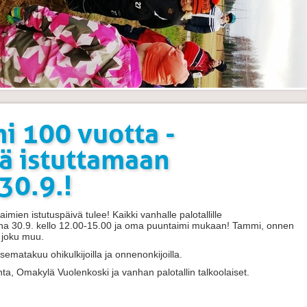
i 100 vuotta -
ä istuttamaan
30.9.!
mien istutuspäivä tulee! Kaikki vanhalle palotallille
ina 30.9. kello 12.00-15.00 ja oma puuntaimi mukaan! Tammi, onnen
i joku muu.
isematakuu ohikulkijoilla ja onnenonkijoilla.
nta, Omakylä Vuolenkoski ja vanhan palotallin talkoolaiset.