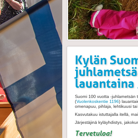
Kylän Suom
juhlametsä
lauantaina 
Suomi 100 vuotta -juhlametsän tai
(
Vuolenkoskentie 1196
)
lauanta
omenapuu, pihlaja, lehtikuusi ta
Kasvutakuu istuttajalla itellä, ma
Järjestäjinä kyläyhdistys, jakoku
Tervetuloa!