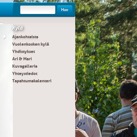
Hae
Kylä
Ajankohtaista
Vuolenkosken kylä
Yhdistykset
Ari & Mari
Kuvagalleria
Yhteystiedot
Tapahtumakalenteri