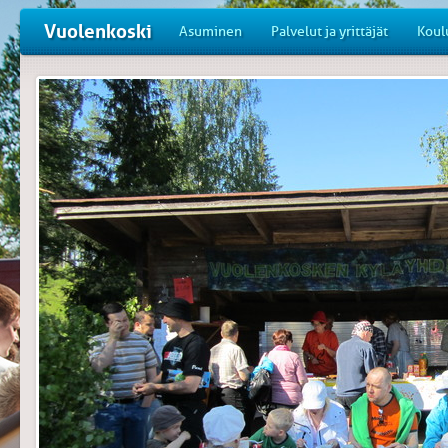
Vuolenkoski
Asuminen
Palvelut ja yrittäjät
Koul