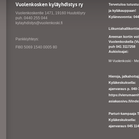
Vuolenkosken kyläyhdistys ry
Tervetuloa tutust
ja kyläkauppaan!
Vuolenkoskentie 1471, 19160 Huutotöyry
Kyläneuvonta: 044
puh. 0440 255 044
kylayhdistys@vuolenkoski.fi
Liikuntahallikortt
Areenan kortin vo
Pankkiyhteys:
Vuolenkoskella (V
puh 041 3117258
FI80 5069 1540 0005 80
Aukioloajat:
M-Vuolenkoski - Me
Hieroja, jalkahoit
Kyläkeskuksella:
ajanvaraus p. 040-7
https://
vierumaenh
asiakassivu.fi/ind
Parturi-kampaaja T
Kyläkeskuksella:
ajanva
raus 045 1140