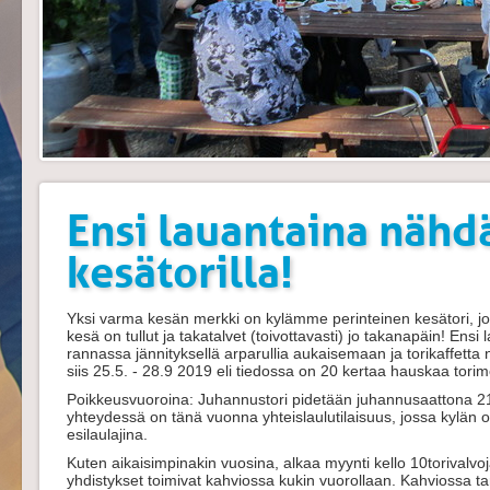
Ensi lauantaina nähd
kesätorilla!
Yksi varma kesän merkki on kylämme perinteinen kesätori, jote
kesä on tullut ja takatalvet (toivottavasti) jo takanapäin! Ensi
rannassa jännityksellä arparullia aukaisemaan ja torikaffett
siis 25.5. - 28.9 2019 eli tiedossa on 20 kertaa hauskaa torim
Poikkeusvuoroina: Juhannustori pidetään juhannusaattona 21.6.
yhteydessä on tänä vuonna yhteislaulutilaisuus, jossa kylän o
esilaulajina.
Kuten aikaisimpinakin vuosina, alkaa myynti kello 10torivalvo
yhdistykset toimivat kahviossa kukin vuorollaan. Kahviossa tar