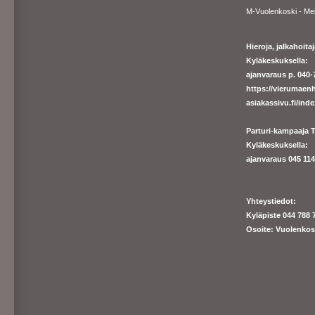
M-Vuolenkoski - Me
Hieroja, jalkahoit
Kyläkeskuksella:
ajanvaraus p. 040-7
https://
vierumaenh
asiakassivu.fi/ind
Parturi-kampaaja T
Kyläkeskuksella:
ajanva
raus 045 1140
Yhteystiedot:
Kyläpiste 044 788 
Osoite: Vuolenkos