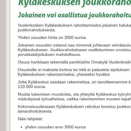
Kyläkeskuksen joukkoraho
Jokainen voi osallistua joukkorahoi
Vuolenkosken Kyläkeskuksen rahoittamiseksi jokainen haluk
joukkorahoituksesta.
Yhden osuuden hinta on 3000 euroa.
Jokainen osuuden ostanut saa nimensä juhlavaan seinätaulu
Kyläkeskukseen. Joukkorahoitukseen osallistuminen onnist
porukkalahjoituksen mahdollisuus.
Osuus hankitaan tekemällä pankkisiirto Omakylä Vuolenkosk
Osuuksille ei makseta korkoa tai niitä ei palauteta sijoitukse
Kyläkeskuksen rakentamiseksi, yhteiseksi hyväksi.
Jotta Kyläkeskus saadaan rakennettua, on tavoitteenamme k
120 000 euroa.
Muista tukemisen muodoista, ota yhteyttä Kyläkeskus-työryh
määrätyissä työvaiheissa, vaikka rakentaminen muuten tapah
Kokonaisuudessaan Kyläkeskuksen rahoitus koostuu joukkoraho
lainarahoituksesta.
Näin lahjoitat:
yhden osuuden arvo 3000 euroa