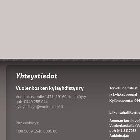
Yhteystiedot
Vuolenkosken kyläyhdistys ry
Tervetuloa tutust
ja kyläkauppaan!
Vuolenkoskentie 1471, 19160 Huutotöyry
Kyläneuvonta: 044
puh. 0440 255 044
kylayhdistys@vuolenkoski.fi
Liikuntahallikortt
Areenan kortin vo
Pankkiyhteys:
Vuolenkoskella (V
puh 041 3117258
FI80 5069 1540 0005 80
Aukioloajat: