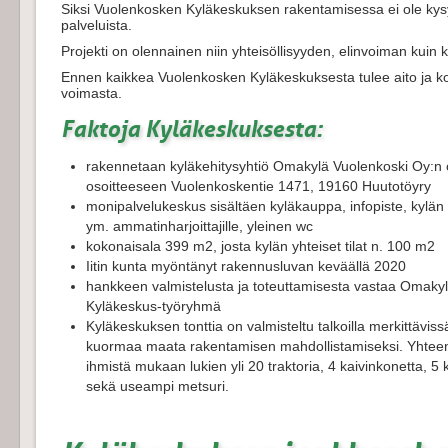
Siksi Vuolenkosken Kyläkeskuksen rakentamisessa ei ole k
palveluista.
Projekti on olennainen niin yhteisöllisyyden, elinvoiman kuin
Ennen kaikkea Vuolenkosken Kyläkeskuksesta tulee aito ja k
voimasta.
Faktoja Kyläkeskuksesta:
rakennetaan kyläkehitysyhtiö Omakylä Vuolenkoski Oy:n 
osoitteeseen Vuolenkoskentie 1471, 19160 Huutotöyry
monipalvelukeskus sisältäen kyläkauppa, infopiste, kylän yhte
ym. ammatinharjoittajille, yleinen wc
kokonaisala 399 m2, josta kylän yhteiset tilat n. 100 m2
Iitin kunta myöntänyt rakennusluvan keväällä 2020
hankkeen valmistelusta ja toteuttamisesta vastaa Omak
Kyläkeskus-työryhmä
Kyläkeskuksen tonttia on valmisteltu talkoilla merkittävissä
kuormaa maata rakentamisen mahdollistamiseksi. Yhteens
ihmistä mukaan lukien yli 20 traktoria, 4 kaivinkonetta,
sekä useampi metsuri.