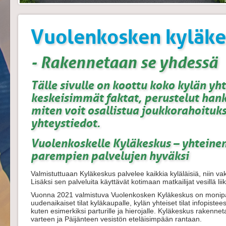
Vuolenkosken kyläke
- Rakennetaan se yhdessä
Tälle sivulle on koottu koko kylän yh
keskeisimmät faktat, perustelut hankk
miten voit osallistua joukkorahoitu
yhteystiedot.
Vuolenkoskelle Kyläkeskus – yhteinen
parempien palvelujen hyväksi
Valmistuttuaan Kyläkeskus palvelee kaikkia kyläläisiä, niin va
Lisäksi sen palveluita käyttävät kotimaan matkailijat vesillä lii
Vuonna 2021 valmistuva Vuolenkosken Kyläkeskus on monipal
uudenaikaiset tilat kyläkaupalle, kylän yhteiset tilat infopisteest
kuten esimerkiksi parturille ja hierojalle. Kyläkeskus raken
varteen ja Päijänteen vesistön eteläisimpään rantaan.