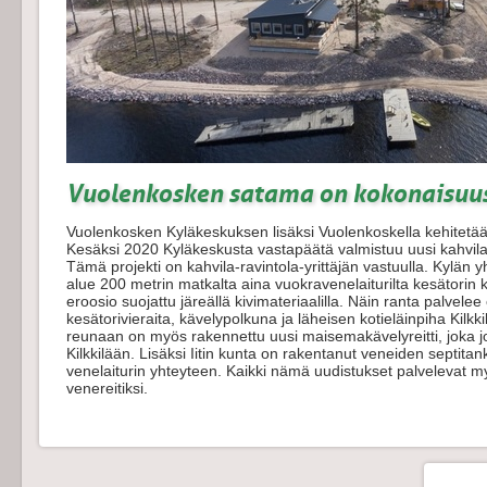
Vuolenkosken satama on kokonaisuu
Vuolenkosken Kyläkeskuksen lisäksi Vuolenkoskella kehitetään
Kesäksi 2020 Kyläkeskusta vastapäätä valmistuu uusi kahvil
Tämä projekti on kahvila-ravintola-yrittäjän vastuulla. Kylän 
alue 200 metrin matkalta aina vuokravenelaiturilta kesätorin
eroosio suojattu järeällä kivimateriaalilla. Näin ranta palvelee
kesätorivieraita, kävelypolkuna ja läheisen kotieläinpiha Kilk
reunaan on myös rakennettu uusi maisemakävelyreitti, joka jo
Kilkkilään. Lisäksi Iitin kunta on rakentanut veneiden septit
venelaiturin yhteyteen. Kaikki nämä uudistukset palvelevat
venereitiksi.