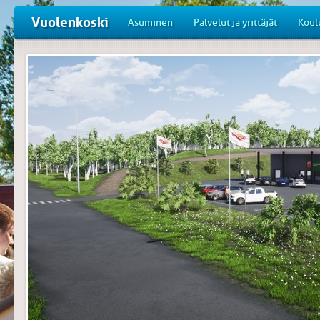
Vuolenkoski
Asuminen
Palvelut ja yrittäjät
Koul