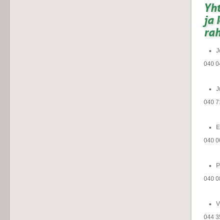
Yht
ja 
rah
J
040 0
J
040 7
E
040 0
P
040 0
V
044 35