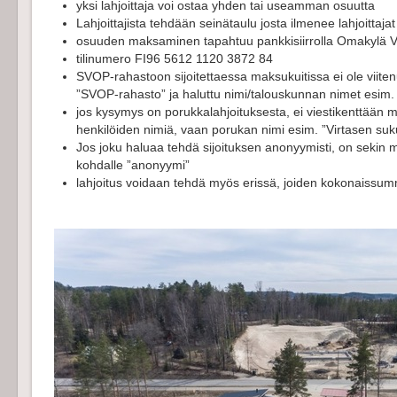
yksi lahjoittaja voi ostaa yhden tai useamman osuutta
Lahjoittajista tehdään seinätaulu josta ilmenee lahjoittaja
osuuden maksaminen tapahtuu pankkisiirrolla Omakylä 
tilinumero FI96 5612 1120 3872 84
SVOP-rahastoon sijoitettaessa maksukuitissa ei ole viite
”SVOP-rahasto” ja haluttu nimi/talouskunnan nimet esim. 
jos kysymys on porukkalahjoituksesta, ei viestikenttään 
henkilöiden nimiä, vaan porukan nimi esim. ”Virtasen suku
Jos joku haluaa tehdä sijoituksen anonyymisti, on sekin m
kohdalle ”anonyymi”
lahjoitus voidaan tehdä myös erissä, joiden kokonaiss