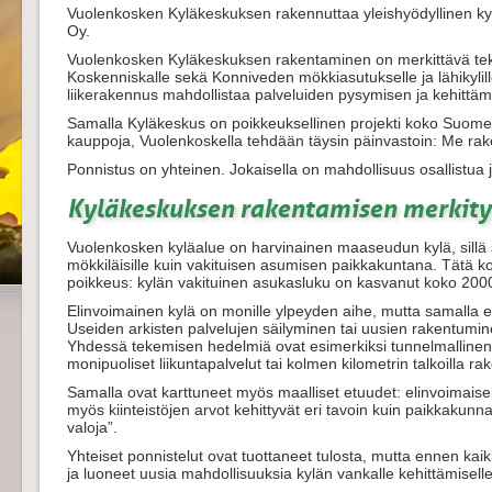
Vuolenkosken Kyläkeskuksen rakennuttaa yleishyödyllinen ky
Oy.
Vuolenkosken Kyläkeskuksen rakentaminen on merkittävä tek
Koskenniskalle sekä Konniveden mökkiasutukselle ja lähikylil
liikerakennus mahdollistaa palveluiden pysymisen ja kehitt
Samalla Kyläkeskus on poikkeuksellinen projekti koko Suome
kauppoja, Vuolenkoskella tehdään täysin päinvastoin: Me r
Ponnistus on yhteinen. Jokaisella on mahdollisuus osallistua 
Kyläkeskuksen rakentamisen merkity
Vuolenkosken kyläalue on harvinainen maaseudun kylä, sillä 
mökkiläisille kuin vakituisen asumisen paikkakuntana. Tätä 
poikkeus: kylän vakituinen asukasluku on kasvanut koko 2000
Elinvoimainen kylä on monille ylpeyden aihe, mutta samalla el
Useiden arkisten palvelujen säilyminen tai uusien rakentumin
Yhdessä tekemisen hedelmiä ovat esimerkiksi tunnelmallinen
monipuoliset liikuntapalvelut tai kolmen kilometrin talkoilla ra
Samalla ovat karttuneet myös maalliset etuudet: elinvoimaisella
myös kiinteistöjen arvot kehittyvät eri tavoin kuin paikkakunn
valoja”.
Yhteiset ponnistelut ovat tuottaneet tulosta, mutta ennen kaik
ja luoneet uusia mahdollisuuksia kylän vankalle kehittämiselle