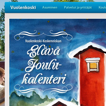
Vuolenkoski
Asuminen
Palvelut ja yrittäjät
Koul