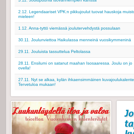
3.12. Joulupuuhia isovanhempien kanssa
2.12. Legendaariset VPK:n pikkujoulut tuovat hauskoja muist
mieleen!
1.12. Anna-tyttö viemässä joulutervehdystä possulaan
30.11. Joulunviettoa Haikulassa menneinä vuosikymmeninä
29.11. Jouluista tassuttelua Peltolassa
28.11. Ensilumi on satanut maahan Isosaaressa. Joulu on jo
ovella!
27.11. Nyt se alkaa, kylän ihkaensimmäinen kuvajoulukalenter
Tervetuloa mukaan!
Jo
t
k