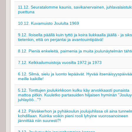
11.12. Seuratalomme kaunis, savikanervainen, juhlavalaistu
puettuna
10.12. Kuvamuisto Joululta 1969
9.12. Iloisella päällä kuin tyttö ja koira liukkaalla jäällä - ja siks
tietenkin, että on perjantai ja avantouintipäivä!
8.12. Pieniä enkeleitä, paimenia ja muita joulunäytelmän täht
7.12. Kelkkailumuistoja vuosilta 1972 ja 1973
6.12. Silmä, sielu ja luonto lepäävät. Hyvää itsenäisyyspäivää
meille kaikille!
5.12. Tonttujen joulukirkkoon kulku käy arvokkaasti punaista
mattoa pitkin. Kuuletko partasuiden hiljaisen hyminän "Joulu
juhlayöö..."?
4.12. Päiväkerhon ja pyhäkoulun joulujuhlissa oli aina tunne
kohdillaan. Kuinka voikin pieni rooli lyhyine vuorosanoineen
jännittää niin suuresti?!