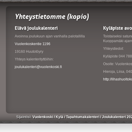
Yhteystietomme (kopio)
Elävä joulukalenteri
Kyläpiste av
Avoinna joulukuun ajan vanhalla palotallilla
Toistaiseksi satunn
Kuoppamäki ajanv
Vuolenkoskentie 1196
Yhteystiedot:
19160 Huutotöyry
Kyläpiste 044 78
Yhteys kalenterityttöihin:
Osoite: Vuolenko
joulukalenteri@vuolenkoski.fi
Hieroja, Liisa, 0
http://lihashuolto
Sijaintisi:
Vuolenkoski
/
Kylä
/
Tapahtumakalenteri
/
Joulukalenteri 2