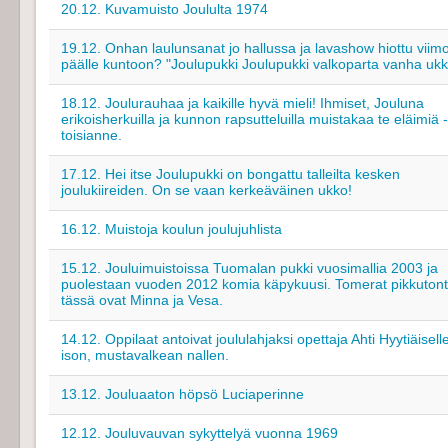
20.12. Kuvamuisto Joululta 1974
19.12. Onhan laulunsanat jo hallussa ja lavashow hiottu viim
päälle kuntoon? "Joulupukki Joulupukki valkoparta vanha ukki 
18.12. Joulurauhaa ja kaikille hyvä mieli! Ihmiset, Jouluna
erikoisherkuilla ja kunnon rapsutteluilla muistakaa te eläimiä -
toisianne.
17.12. Hei itse Joulupukki on bongattu talleilta kesken
joulukiireiden. On se vaan kerkeäväinen ukko!
16.12. Muistoja koulun joulujuhlista
15.12. Jouluimuistoissa Tuomalan pukki vuosimallia 2003 ja
puolestaan vuoden 2012 komia käpykuusi. Tomerat pikkutont
tässä ovat Minna ja Vesa.
14.12. Oppilaat antoivat joululahjaksi opettaja Ahti Hyytiäisell
ison, mustavalkean nallen.
13.12. Jouluaaton höpsö Luciaperinne
12.12. Jouluvauvan sykyttelyä vuonna 1969