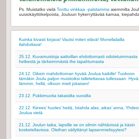
Ps. Muistatko vielä
Tonttu vinkkaa -palstamme
aiemmilta Joulu
uusiokäyttökelpoista, Jouluun hykerryttävää kamaa, kiepahd
Kuinka kivasti kirjava! Vautsi miten elävä! Monellalailla
ilahduttava!
25.12. Kuvamuistoja aattoillan ehdottomasti odotetuimmasta
hetkestä ja tärkeimmästä the tapahtumasta
24.12. Oikein mahdottoman hyvää Joulua kaikille! Tuokoon
tämäkin Joulu paljon muistoiksi talletettavaa tullessaan. Hyvä
lämmin, hellä, olkoon mieli jokaisen!
23.12. Pukkimuotia takaisilta vuosilta
22.12. Kiirees’ huoles’ heitä, Istahda alas, aikas’ anna, Yhdes
Joulua vietä.
21.12. Joulun taika, lapsille se on silmin nähtävissä ja käsin
kosketeltavissa. Olethan säilyttänyt lapsenmielisyytesi?