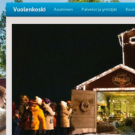
Vuolenkoski
Asuminen
Palvelut ja yrittäjät
Koul