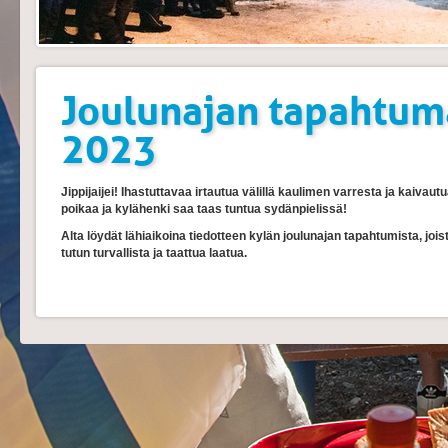
Joulunajan tapahtum
2023
Jippijaijei! Ihastuttavaa irtautua välillä kaulimen varresta ja kaivaut
poikaa ja kylähenki saa taas tuntua sydänpielissä!
Alta löydät lähiaikoina tiedotteen kylän joulunajan tapahtumista, joist
tutun turvallista ja taattua laatua.