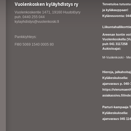
Vuolenkosken kyläyhdistys ry
Tervetuloa tutust
ja kyläkauppaan!
Vuolenkoskentie 1471, 19160 Huutotöyry
Kyläneuvonta: 044
puh. 0440 255 044
kylayhdistys@vuolenkoski.fi
Liikuntahallikortt
Areenan kortin vo
Pankkiyhteys:
Vuolenkoskella (V
puh 041 3117258
FI80 5069 1540 0005 80
Aukioloajat:
M-Vuolenkoski - Me
Hieroja, jalkahoit
Kyläkeskuksella:
ajanvaraus p. 040-7
https://
vierumaenh
asiakassivu.fi/ind
Parturi-kampaaja T
Kyläkeskuksella:
ajanva
raus 045 1140