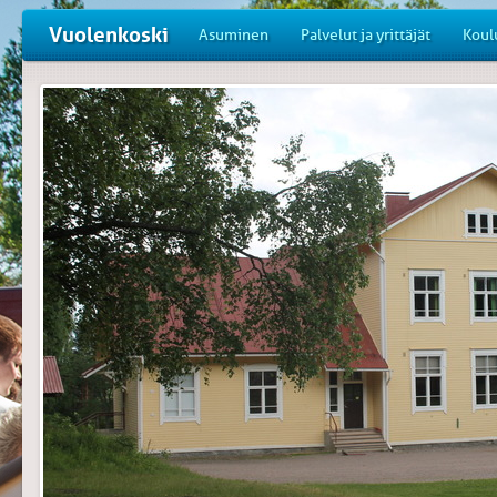
Vuolenkoski
Asuminen
Palvelut ja yrittäjät
Koul