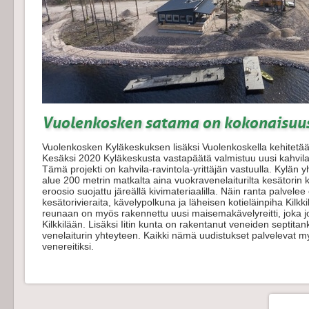
Vuolenkosken satama on kokonaisuu
Vuolenkosken Kyläkeskuksen lisäksi Vuolenkoskella kehitetään
Kesäksi 2020 Kyläkeskusta vastapäätä valmistuu uusi kahvil
Tämä projekti on kahvila-ravintola-yrittäjän vastuulla. Kylän 
alue 200 metrin matkalta aina vuokravenelaiturilta kesätorin
eroosio suojattu järeällä kivimateriaalilla. Näin ranta palvelee
kesätorivieraita, kävelypolkuna ja läheisen kotieläinpiha Kilk
reunaan on myös rakennettu uusi maisemakävelyreitti, joka jo
Kilkkilään. Lisäksi Iitin kunta on rakentanut veneiden septit
venelaiturin yhteyteen. Kaikki nämä uudistukset palvelevat
venereitiksi.