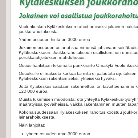
Kyläkeskuksen joukkoraho
Jokainen voi osallistua joukkorahoi
Vuolenkosken Kyläkeskuksen rahoittamiseksi jokainen haluk
joukkorahoituksesta.
Yhden osuuden hinta on 3000 euroa.
Jokainen osuuden ostanut saa nimensä juhlavaan seinätaulu
Kyläkeskukseen. Joukkorahoitukseen osallistuminen onnist
porukkalahjoituksen mahdollisuus.
Osuus hankitaan tekemällä pankkisiirto Omakylä Vuolenkosk
Osuuksille ei makseta korkoa tai niitä ei palauteta sijoitukse
Kyläkeskuksen rakentamiseksi, yhteiseksi hyväksi.
Jotta Kyläkeskus saadaan rakennettua, on tavoitteenamme k
120 000 euroa.
Muista tukemisen muodoista, ota yhteyttä Kyläkeskus-työryh
määrätyissä työvaiheissa, vaikka rakentaminen muuten tapah
Kokonaisuudessaan Kyläkeskuksen rahoitus koostuu joukkoraho
lainarahoituksesta.
Näin lahjoitat:
yhden osuuden arvo 3000 euroa