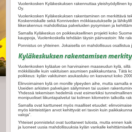
Vuolenkosken Kyläkeskuksen rakennuttaa yleishyödyllinen ky
Oy.
Vuolenkosken Kyläkeskuksen rakentaminen on merkittävä tek
Koskenniskalle sekä Konniveden mökkiasutukselle ja lähikylil
liikerakennus mahdollistaa palveluiden pysymisen ja kehitt
Samalla Kyläkeskus on poikkeuksellinen projekti koko Suome
kauppoja, Vuolenkoskella tehdään täysin päinvastoin: Me r
Ponnistus on yhteinen. Jokaisella on mahdollisuus osallistua 
Kyläkeskuksen rakentamisen merkity
Vuolenkosken kyläalue on harvinainen maaseudun kylä, sillä 
mökkiläisille kuin vakituisen asumisen paikkakuntana. Tätä 
poikkeus: kylän vakituinen asukasluku on kasvanut koko 2000
Elinvoimainen kylä on monille ylpeyden aihe, mutta samalla el
Useiden arkisten palvelujen säilyminen tai uusien rakentumin
Yhdessä tekemisen hedelmiä ovat esimerkiksi tunnelmallinen
monipuoliset liikuntapalvelut tai kolmen kilometrin talkoilla ra
Samalla ovat karttuneet myös maalliset etuudet: elinvoimaisella
myös kiinteistöjen arvot kehittyvät eri tavoin kuin paikkakunn
valoja”.
Yhteiset ponnistelut ovat tuottaneet tulosta, mutta ennen kaik
ja luoneet uusia mahdollisuuksia kylän vankalle kehittämiselle