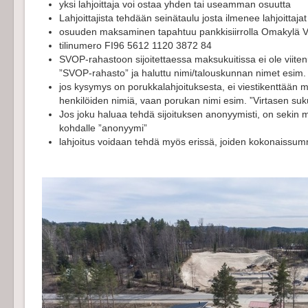
yksi lahjoittaja voi ostaa yhden tai useamman osuutta
Lahjoittajista tehdään seinätaulu josta ilmenee lahjoittaja
osuuden maksaminen tapahtuu pankkisiirrolla Omakylä 
tilinumero FI96 5612 1120 3872 84
SVOP-rahastoon sijoitettaessa maksukuitissa ei ole viite
”SVOP-rahasto” ja haluttu nimi/talouskunnan nimet esim. 
jos kysymys on porukkalahjoituksesta, ei viestikenttään 
henkilöiden nimiä, vaan porukan nimi esim. ”Virtasen suku
Jos joku haluaa tehdä sijoituksen anonyymisti, on sekin m
kohdalle ”anonyymi”
lahjoitus voidaan tehdä myös erissä, joiden kokonaiss