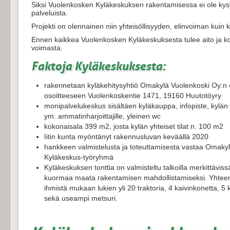
Siksi Vuolenkosken Kyläkeskuksen rakentamisessa ei ole k
palveluista.
Projekti on olennainen niin yhteisöllisyyden, elinvoiman kuin
Ennen kaikkea Vuolenkosken Kyläkeskuksesta tulee aito ja k
voimasta.
Faktoja Kyläkeskuksesta:
rakennetaan kyläkehitysyhtiö Omakylä Vuolenkoski Oy:n 
osoitteeseen Vuolenkoskentie 1471, 19160 Huutotöyry
monipalvelukeskus sisältäen kyläkauppa, infopiste, kylän yhte
ym. ammatinharjoittajille, yleinen wc
kokonaisala 399 m2, josta kylän yhteiset tilat n. 100 m2
Iitin kunta myöntänyt rakennusluvan keväällä 2020
hankkeen valmistelusta ja toteuttamisesta vastaa Omak
Kyläkeskus-työryhmä
Kyläkeskuksen tonttia on valmisteltu talkoilla merkittävissä
kuormaa maata rakentamisen mahdollistamiseksi. Yhteens
ihmistä mukaan lukien yli 20 traktoria, 4 kaivinkonetta,
sekä useampi metsuri.