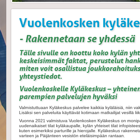
Vuolenkosken kyläke
- Rakennetaan se yhdessä
Tälle sivulle on koottu koko kylän yh
keskeisimmät faktat, perustelut hankk
miten voit osallistua joukkorahoitu
yhteystiedot.
Vuolenkoskelle Kyläkeskus – yhteinen
parempien palvelujen hyväksi
Valmistuttuaan Kyläkeskus palvelee kaikkia kyläläisiä, niin va
Lisäksi sen palveluita käyttävät kotimaan matkailijat vesillä lii
Vuonna 2021 valmistuva Vuolenkosken Kyläkeskus on monipal
uudenaikaiset tilat kyläkaupalle, kylän yhteiset tilat infopisteest
kuten esimerkiksi parturille ja hierojalle. Kyläkeskus raken
varteen ja Päijänteen vesistön eteläisimpään rantaan.