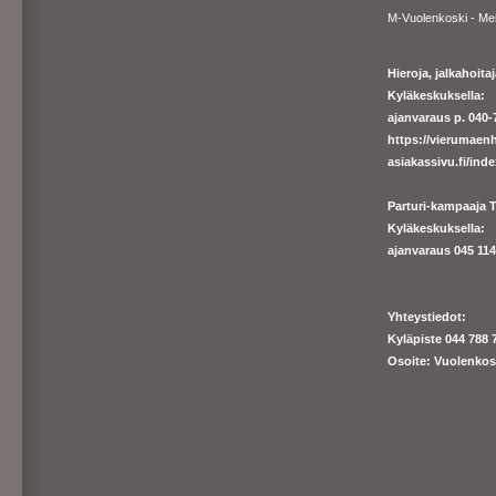
M-Vuolenkoski - Me
Hieroja, jalkahoit
Kyläkeskuksella:
ajanvaraus p. 040-7
https://
vierumaenh
asiakassivu.fi/ind
Parturi-kampaaja T
Kyläkeskuksella:
ajanva
raus 045 1140
Yhteystiedot:
Kyläpiste 044 788 
Osoite: Vuolenkos