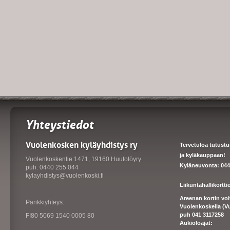
Yhteystiedot
Vuolenkosken kyläyhdistys ry
Tervetuloa tutust
ja kyläkauppaan!
Vuolenkoskentie 1471, 19160 Huutotöyry
Kyläneuvonta: 044
puh. 0440 255 044
kylayhdistys@vuolenkoski.fi
Liikuntahallikortt
Areenan kortin vo
Pankkiyhteys:
Vuolenkoskella (V
puh 041 3117258
FI80 5069 1540 0005 80
Aukioloajat: