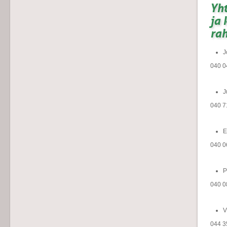
Yht
ja 
rah
J
040 0
J
040 7
E
040 0
P
040 0
V
044 35