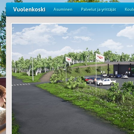
Vuolenkoski
Asuminen
Palvelut ja yrittäjät
Koul