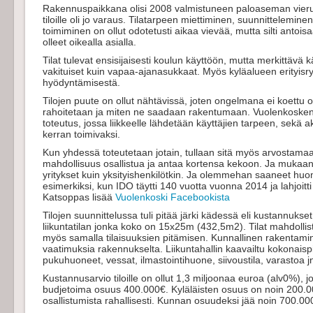
Rakennuspaikkana olisi 2008 valmistuneen paloaseman vieru
tiloille oli jo varaus. Tilatarpeen miettiminen, suunnittelem
toimiminen on ollut odotetusti aikaa vievää, mutta silti antois
olleet oikealla asialla.
Tilat tulevat ensisijaisesti koulun käyttöön, mutta merkittävä k
vakituiset kuin vapaa-ajanasukkaat. Myös kyläalueen erityisry
hyödyntämisestä.
Tilojen puute on ollut nähtävissä, joten ongelmana ei koettu 
rahoitetaan ja miten ne saadaan rakentumaan. Vuolenkosken M
toteutus, jossa liikkeelle lähdetään käyttäjien tarpeen, sekä ak
kerran toimivaksi.
Kun yhdessä toteutetaan jotain, tullaan sitä myös arvostamaa
mahdollisuus osallistua ja antaa kortensa kekoon. Ja mukaan 
yritykset kuin yksityishenkilötkin. Ja olemmehan saaneet huo
esimerkiksi, kun IDO täytti 140 vuotta vuonna 2014 ja lahjoitti l
Katsoppas lisää
Vuolenkoski Facebookista
Tilojen suunnittelussa tuli pitää järki kädessä eli kustannukset 
liikuntatilan jonka koko on 15x25m (432,5m2). Tilat mahdollis
myös samalla tilaisuuksien pitämisen. Kunnallinen rakentamin
vaatimuksia rakennukselta. Liikuntahallin kaavailtu kokonaisp
pukuhuoneet, vessat, ilmastointihuone, siivoustila, varastoa j
Kustannusarvio tiloille on ollut 1,3 miljoonaa euroa (alv0%), jo
budjetoima osuus 400.000€. Kyläläisten osuus on noin 200.0
osallistumista rahallisesti. Kunnan osuudeksi jää noin 700.00