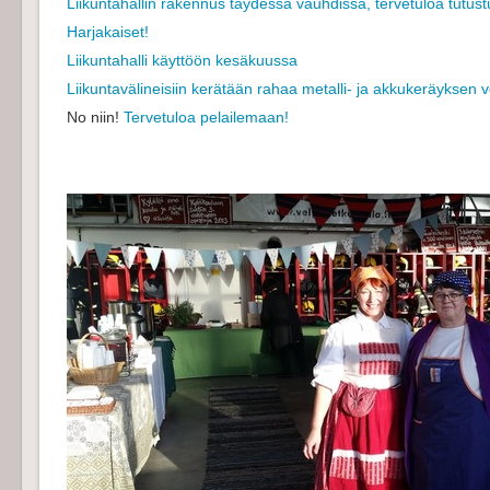
Liikuntahallin rakennus täydessä vauhdissa, tervetuloa tutust
Harjakaiset!
Liikuntahalli käyttöön kesäkuussa
Liikuntavälineisiin kerätään rahaa metalli- ja akkukeräyksen 
No niin!
Tervetuloa pelailemaan!