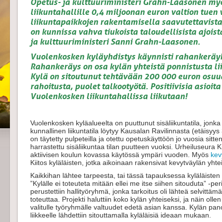
Opetus- ja kulttuuriministeri Grahn-Laasonen m
liikuntahallille 0,4 miljoonan euron valtion tuen
liikuntapaikkojen rakentamisella saavutettavista 
on kunnissa vahva tiukoista taloudellisista ajois
ja kulttuuriministeri Sanni Grahn-Laasonen.
Vuolenkosken kyläyhdistys käynnisti rahankeräyk
Rahankeräys on osa kylän yhteistä ponnistusta li
Kylä on sitoutunut tehtävään 200 000 euron osuud
rahoitusta, puolet talkootyötä. Positiivisia asioit
Vuolenkosken liikuntahallissa liikutaan!
Vuolenkosken kyläalueelta on puuttunut sisäliikuntatila, jonka 
kunnallinen liikuntatila löytyy Kausalan Ravilinnasta (etäisyy
on täytetty pulpeteilla ja otettu opetuskäyttöön jo vuosia sitte
harrastettu sisäliikuntaa tilan puutteen vuoksi. Urheiluseura K
aktiivisen koulun kovassa käytössä ympäri vuoden. Myös
kev
Kiitos kyläläisten, jotka aikoinaan rakensivat kevytväylän yhte
Kaikkihan lähtee tarpeesta, tai tässä tapauksessa kyläläiste
”Kylälle ei toteuteta mitään ellei me itse siihen sitouduta” 
perustettiin hallityöryhmä, jonka tarkoitus oli lähteä selvittämä
toteuttaa. Projekti haluttiin koko kylän yhteiseksi, ja näin oll
valitulle työryhmälle valtuudet edetä asian kanssa. Kylän pan
liikkeelle lähdettiin sitouttamalla kyläläisiä ideaan mukaan.