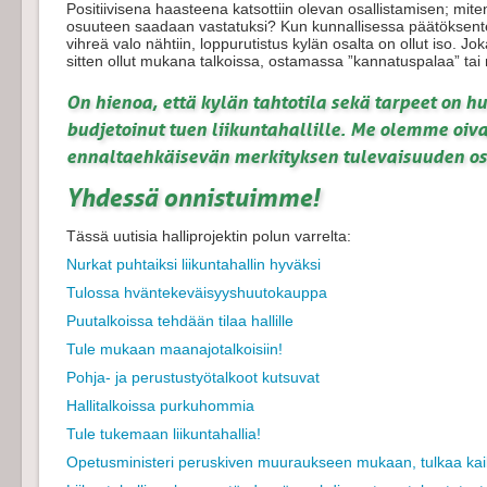
Positiivisena haasteena katsottiin olevan osallistamisen; mite
osuuteen saadaan vastatuksi? Kun kunnallisessa päätöksenteo
vihreä valo nähtiin, loppurutistus kylän osalta on ollut iso. Jo
sitten ollut mukana talkoissa, ostamassa ”kannatuspalaa” ta
On hienoa, että kylän tahtotila sekä tarpeet on hu
budjetoinut tuen liikuntahallille. Me olemme oiv
ennaltaehkäisevän merkityksen tulevaisuuden os
Yhdessä onnistuimme!
Tässä uutisia halliprojektin polun varrelta:
Nurkat puhtaiksi liikuntahallin hyväksi
Tulossa hväntekeväisyyshuutokauppa
Puutalkoissa tehdään tilaa hallille
Tule mukaan maanajotalkoisiin!
Pohja- ja perustustyötalkoot kutsuvat
Hallitalkoissa purkuhommia
Tule tukemaan liikuntahallia!
Opetusministeri peruskiven muuraukseen mukaan, tulkaa kaikk