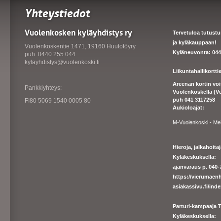
Yhteystiedot
Vuolenkosken kyläyhdistys ry
Tervetuloa tutust
ja kyläkauppaan!
Vuolenkoskentie 1471, 19160 Huutotöyry
Kyläneuvonta: 044
puh. 0440 255 044
kylayhdistys@vuolenkoski.fi
Liikuntahallikortt
Areenan kortin vo
Pankkiyhteys:
Vuolenkoskella (V
puh 041 3117258
FI80 5069 1540 0005 80
Aukioloajat:
M-Vuolenkoski - Me
Hieroja, jalkahoit
Kyläkeskuksella:
ajanvaraus p. 040-7
https://
vierumaenh
asiakassivu.fi/ind
Parturi-kampaaja T
Kyläkeskuksella: