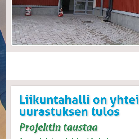
Liikuntahalli on yhte
uurastuksen tulos
Projektin taustaa