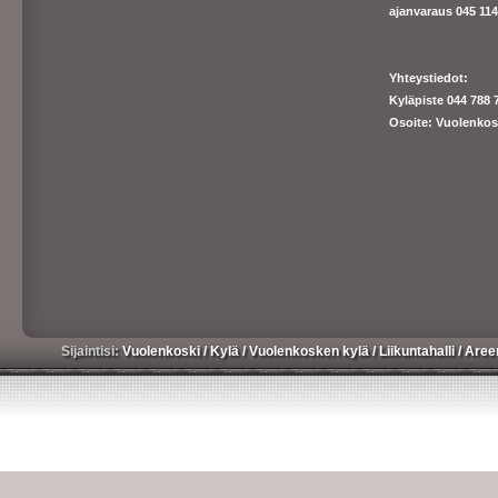
ajanva
raus 045 1140
Yhteystiedot:
Kyläpiste 044 788 
Osoite: Vuolenkos
Sijaintisi:
Vuolenkoski
/
Kylä
/
Vuolenkosken kylä
/
Liikuntahalli
/
Aree