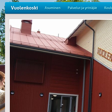
Vuolenkoski
Asuminen
Palvelut ja yrittäjät
Koul