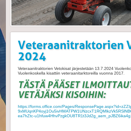
Veteraanitraktorien 
2024
Veteraanitraktorien Vetokisat järjestetään 13.7.2024 Vuolenko
Vuolenkoskella kisattiin veteraanitarktoreilla vuonna 2017.
TÄSTÄ PÄÄSET ILMOITTA
VETÄJÄKSI KISOIHIN:
https://forms.office.com/Pages/ResponsePage.aspx?id=zZ
9xMUqnKP4oyj1Ou5ivHMATPW1UNzcxT1RQMlkzVk5RSlNBQ
ea7hZtc-u1hfuw4HhvPzgkOU8TR1t3Jd2g_aem_pJBZ6ika4g