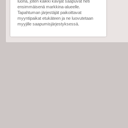
luona, joten kaikki kävijät saapuvat heti
ensimmäisenä markkina-alueelle.
Tapahtuman järjestäjät paikoittavat
myyntipaikat etukäteen ja ne luovutetaan
myyjille saapumisjärjestyksessä.