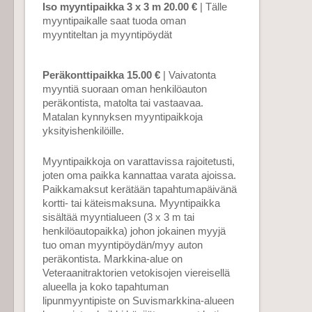
Iso myyntipaikka 3 x 3 m 20.00 €
| Tälle
myyntipaikalle saat tuoda oman
myyntiteltan ja myyntipöydät
Peräkonttipaikka 15.00 €
| Vaivatonta
myyntiä suoraan oman henkilöauton
peräkontista, matolta tai vastaavaa.
Matalan kynnyksen myyntipaikkoja
yksityishenkilöille.
Myyntipaikkoja on varattavissa rajoitetusti,
joten oma paikka kannattaa varata ajoissa.
Paikkamaksut kerätään tapahtumapäivänä
kortti- tai käteismaksuna. Myyntipaikka
sisältää myyntialueen (3 x 3 m tai
henkilöautopaikka) johon jokainen myyjä
tuo oman myyntipöydän/myy auton
peräkontista. Markkina-alue on
Veteraanitraktorien vetokisojen viereisellä
alueella ja koko tapahtuman
lipunmyyntipiste on Suvismarkkina-alueen