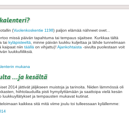
kalenteri?
tallin (
Vuolenkoskentie 1198
) paljon elämää nähneet ovet...
ertoo missä päivän tapahtuma tai tempaus sijaitsee. Kurkkaa tältä
a tai
kyläpisteeltä
, minne päivän luukku kuljettaa ja lähde tunnelmaan
ä kaipaat niin
täällä
on vihjattu)!
Ajankohtaista
-sivulta puolestaan voit
än luukkufiiliksiä.
alenterin mukana
lta ...ja kesältä
et 2014 jättivät jäljikseen muistoja ja tarinoita. Niiden lämmössä oli
kkasten, hiihtolauduilla pisti hymyilyttämään ja saattoipa vielä kesän
 luukkuyllätykset ja tempausten mukavat kutinat.
teloimaan kaikkea sitä mitä viime joulu toi tulleessaan kylällemme:
2014