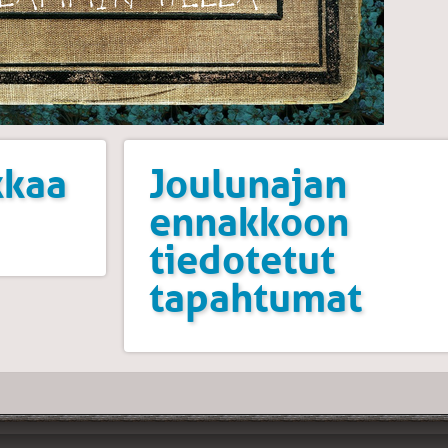
kkaa
Joulunajan
ennakkoon
tiedotetut
tapahtumat