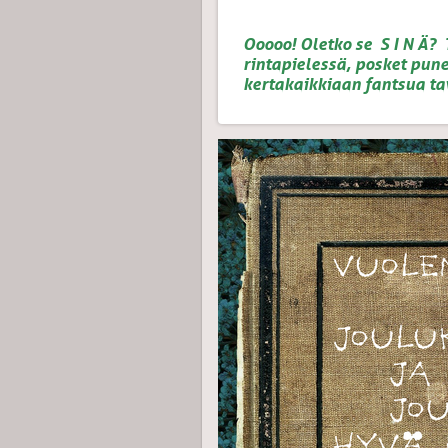
Ooooo! Oletko se S I N Ä?
rintapielessä, posket pune
kertakaikkiaan fantsua ta