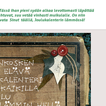
 Tässä ihan pieni sydän alkaa levottomasti läpättää
htuvat, suu vetää vinhasti muikulalle. On niin
vata Sinut täällä, Joulukalenterin lämmössä!