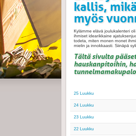
kallis, mikä
myös vuon
Kylämme elävä joulukalenteri ol
ihmiset idearikkaine ajatuksenju
todeta, miten monen monet ihmise
mielin ja innokkaasti. Siinäpä sy
Tältä sivulta pääs
hauskanpitoihin, ha
tunnelmamakupaloi
25 Luukku
24 Luukku
23 Luukku
22 Luukku