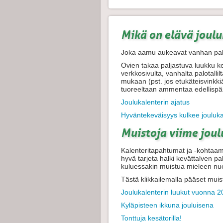
Mikä on elävä joulu
Joka aamu aukeavat vanhan palo
Ovien takaa paljastuva luukku k
verkkosivulta, vanhalta palotallilt
mukaan (pst. jos etukäteisvinkki
tuoreeltaan ammentaa edellispäiv
Joulukalenterin ajatus
Hyväntekeväisyys kulkee jouluk
Muistoja viime joulu
Kalenteritapahtumat ja -kohtaamis
hyvä tarjeta halki kevättalven pa
kuluessakin muistua mieleen nuo
Tästä klikkailemalla pääset muis
Joulukalenterin luukut vuonna 
Kyläpisteen ikkuna jouluisena
Tonttuja kesätorilla!