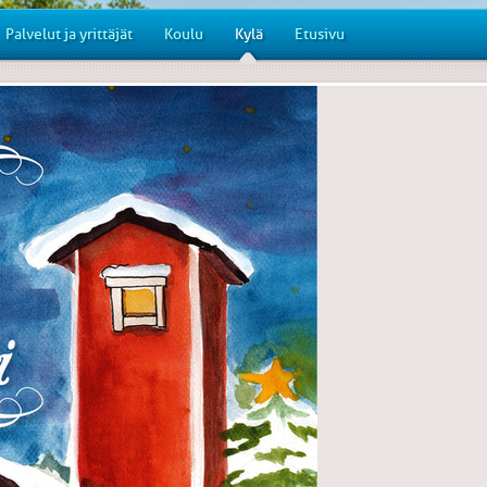
Palvelut ja yrittäjät
Koulu
Kylä
Etusivu