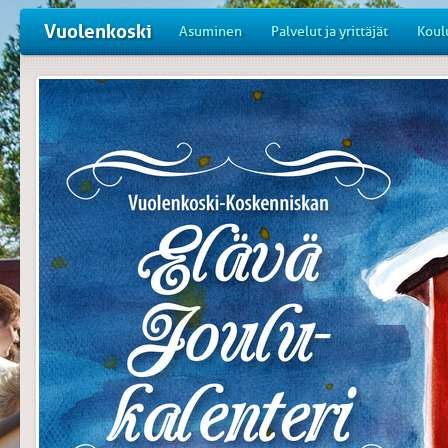
Vuolenkoski
Asuminen
Palvelut ja yrittäjät
Koul