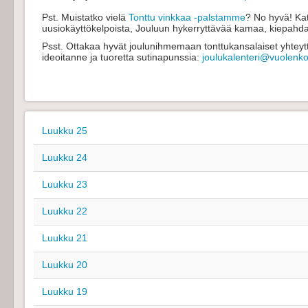
Pst. Muistatko vielä
Tonttu vinkkaa -palstamme
? No hyvä! Kat
uusiokäyttökelpoista, Jouluun hykerryttävää kamaa, kiepahd
Psst. Ottakaa hyvät joulunihmemaan tonttukansalaiset yhteyttä
ideoitanne ja tuoretta sutinapunssia:
joulukalenteri@vuolenkos
Luukku 25
Luukku 24
Luukku 23
Luukku 22
Luukku 21
Luukku 20
Luukku 19