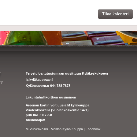
Tilaa kalenteri
y
Tervetuloa tutustumaan uusittuun Kyläkeskukseen
ja kyläkauppaan!
ry
Kyläneuvonta: 044 788 7878
Liikuntahallikorttien uusiminen
Areenan kortin voit uusia M kyläkauppa
Vuolenkoskella (Vuolenkoskentie 1471)
puh 041 3117258
Aukioloajat:
M-Vuolenkoski - Meidän Kylän Kauppa | Facebook