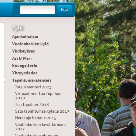
Hae
Kylä
Ajankohtaista
Vuolenkosken kylä
Yhdistykset
Ari & Mari
Kuvagalleria
Yhteystiedot
Tapahtumakalenteri
Joulukalenteri 2023
Virtuaalinen Tuu Tupahan
2020
Tuu Tupahan 2018
Sata tapahtumaa kylällä 2017
Herkkuja hellalle 2015
Vuolenkosken kevätkirmaus
2022
Vuolenkosken yhteinen