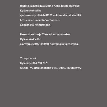
Hieroja, jalkahoitaja Minna Kangassalo palvelee
Kyläkeskuksella:
ajanvaraus p. 040-7411125 soittamalla tai viestillä.
https://
vierumaenhierontapiste.
asiakassivu.fi/index.php
Parturi-kampaaja Tiina Airanne palvelee
Kyläkeskuksella:
ajanva
raus 045 1140401 soittamalla tai viestillä.
Yhteystiedot:
Kyläpiste 044 788 7878
Osoite: Vuolenkoskentie 1471, 19160 Huutotöyry