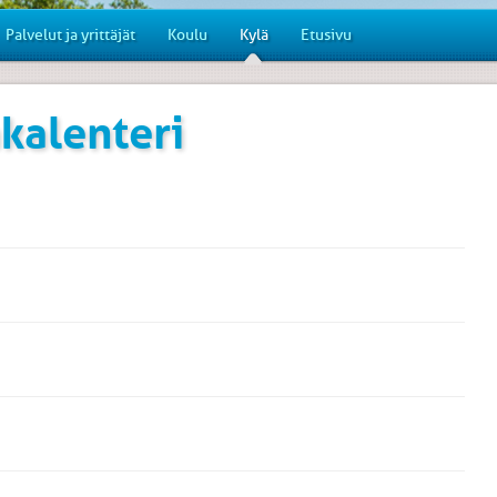
Palvelut ja yrittäjät
Koulu
Kylä
Etusivu
kalenteri