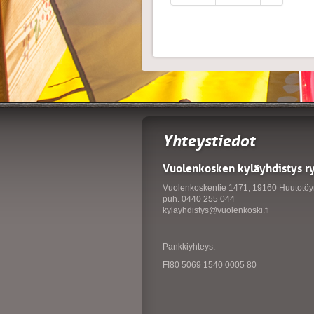
Yhteystiedot
Vuolenkosken kyläyhdistys r
Vuolenkoskentie 1471, 19160 Huutotöy
puh. 0440 255 044
kylayhdistys@vuolenkoski.fi
Pankkiyhteys:
FI80 5069 1540 0005 80