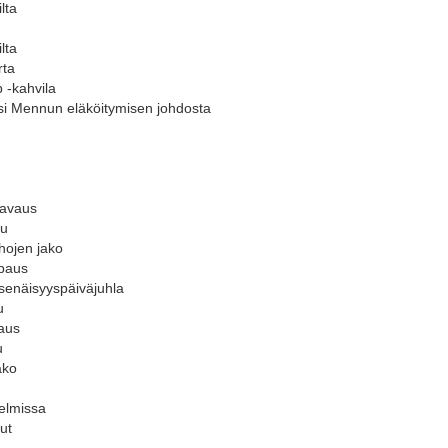
lta
lta
rta
 -kahvila
ssi Mennun eläköitymisen johdosta
 avaus
lu
hojen jako
mpaus
tsenäisyyspäiväjuhla
u
taus
u
ako
elmissa
ut