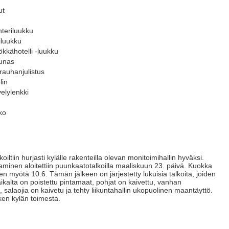
ut
nteriluukku
iluukku
kkähotelli -luukku
ounas
rauhanjulistus
lin
elylenkki
ko
iltiin hurjasti kylälle rakenteilla olevan monitoimihallin hyväksi.
taminen aloitettiin puunkaatotalkoilla maaliskuun 23. päivä. Kuokka
n myötä 10.6. Tämän jälkeen on järjestetty lukuisia talkoita, joiden
aikalta on poistettu pintamaat, pohjat on kaivettu, vanhan
salaojia on kaivetu ja tehty liikuntahallin ukopuolinen maantäyttö.
ken kylän toimesta.