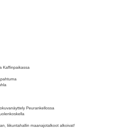
a Kaffinpaikassa
tapahtuma
uhla
alokuvanäyttely Peurankellossa
Vuolenkoskella
, liikuntahallin maanajotalkoot alkoivat!