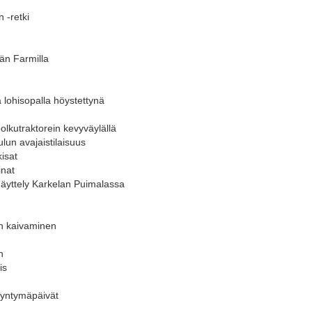
 -retki
län Farmilla
ä lohisopalla höystettynä
olkutraktorein kevyväylällä
lun avajaistilaisuus
kisat
inat
näyttely Karkelan Puimalassa
ien kaivaminen
n
is
syntymäpäivät