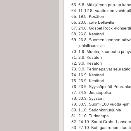
6.8. Mäkijärven pop-up kahv
11-12.8. Vaatteiden vaihtopä
19.8. Kesätori
20.8.
cafe Bellavilla
24.8. Gospel Rock -konsertti
26.8. Kesätori
26.8. Suomen luonnon päivä
juhlallisuuksiin
1.9. Muotia, kauneutta ja hyv
2.9. Kesätori
9.9. Kesätori
9.9. Perinnepäivät seuratalol
16.9. Kesätori
23.9. Kesätori
23.9. Syyssäpinää Peurankel
24.9. Juustopolku
30.9. Syystori
30.9. Suomi 100 vuotta -juhl
1.10. Sadonkorjuujuhla
2.10. Turinatupa
24.10. Sanni Grahn-Laasonen 
27.10. Koti-gastronomi tuot