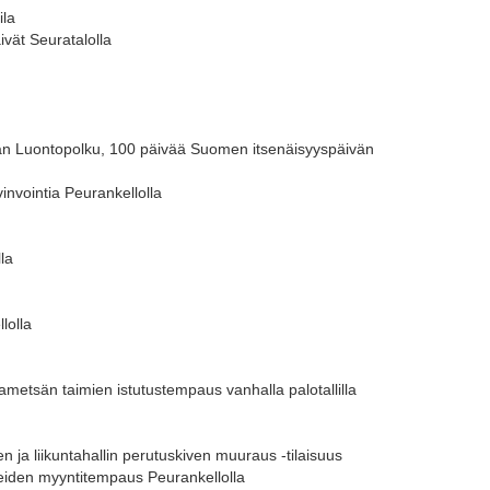
ila
ivät Seuratalolla
n Luontopolku, 100 päivää Suomen itsenäisyyspäivän
invointia Peurankellolla
la
lolla
ametsän taimien istutustempaus vanhalla palotallilla
ja liikuntahallin perutuskiven muuraus -tilaisuus
teiden myyntitempaus Peurankellolla