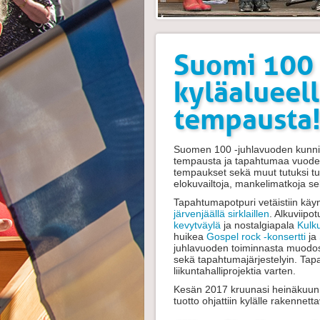
Suomi 100 
kyläalueel
tempausta
Suomen 100 -juhlavuoden kunniak
tempausta ja tapahtumaa vuoden 
tempaukset sekä muut tutuksi tul
elokuvailtoja, mankelimatkoja s
Tapahtumapotpuri vetäistiin käy
järvenjäällä sirklaillen
. Alkuviip
kevytväylä
ja nostalgiapala
Kulku
huikea
Gospel rock -konsertti
ja
juhlavuoden toiminnasta muodosti
sekä tapahtumajärjestelyin. Tap
liikuntahalliprojektia varten.
Kesän 2017 kruunasi heinäkuun 2
tuotto ohjattiin kylälle rakennett