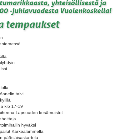
htumarikkaasta, yhteisöllisestä ja
0 -juhlavuodesta Vuolenkoskella!
a tempaukset
en
paniemessä
olla
älyhdyin
lssi
lolla
Annelin talvi
ylillä
nä klo 17-19
 aiheena Lapsuuden kesämuistot
ahoittaja
oimihallin hyväksi
lpailut Karkealammella
n pääsiäisaskartelu