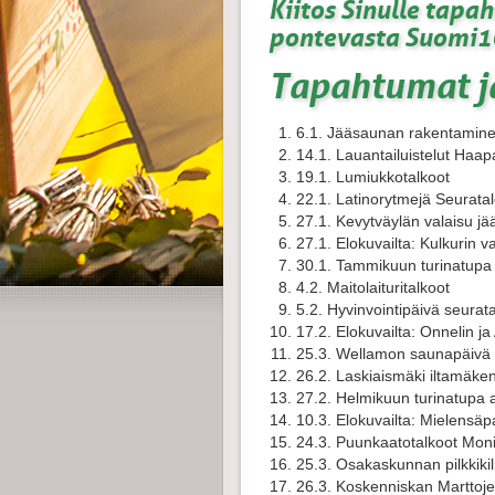
Kiitos Sinulle tapa
pontevasta Suomi10
Tapahtumat j
6.1. Jääsaunan rakentamin
14.1. Lauantailuistelut Haa
19.1. Lumiukkotalkoot
22.1. Latinorytmejä Seuratal
27.1. Kevytväylän valaisu jä
27.1. Elokuvailta: Kulkurin va
30.1. Tammikuun turinatupa
4.2. Maitolaituritalkoot
5.2. Hyvinvointipäivä seurata
17.2. Elokuvailta: Onnelin ja 
25.3. Wellamon saunapäivä k
26.2. Laskiaismäki iltamäke
27.2. Helmikuun turinatupa
10.3. Elokuvailta: Mielensäp
24.3. Puunkaatotalkoot Monit
25.3. Osakaskunnan pilkkiki
26.3. Koskenniskan Marttoje