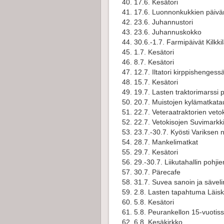
17.6. Kesätori
17.6.
Luonnonkukkien päivän
23.6. Juhannustori
23.6. Juhannuskokko
30.6.-1.7. Farmipäivät Kilkki
1.7. Kesätori
8.7. Kesätori
12.7. Iltatori kirppishengess
15.7. Kesätori
19.7. Lasten traktorimarssi p
20.7. Muistojen kylämatkatau
22.7. Veteraatraktorien veto
22.7. Vetokisojen Suvimarkk
23.7.-30.7. Kyösti Variksen 
28.7. Mankelimatkat
29.7. Kesätori
29.-30.7. Liikutahallin pohj
30.7. Pärecafe
31.7. Suvea sanoin ja säveli
2.8. Lasten tapahtuma Läisk
5.8. Kesätori
5.8. Peurankellon 15-vuotis
6.8. Kesäkirkko