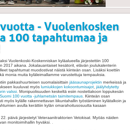
vuotta - Vuolenkosken
la 100 tapahtumaa ja
!
si Vuolenkoski-Koskenniskan kyläalueella järjestettiin 100
2017 aikana. Jokalauantaiset kesätorit, elävän joulukalenterin
leet tapahtumat muodostivat näistä kiinteän osan. Lisäksi koettiin
ekä monia muita kyläleimallamme varustettuja tempauksia.
ntiin pakkashuurteisen suomalaisittain
jääsaunaprojektin
merkeissä ja
otukseen kuuluvat myös
lumiukkojen kokoontumisajot
,
jäälyhdytetty
rin valssi
. Monipuolisuuden keskeltä esiin nostettakoon loppukesän
Suomi 100 vuotta -juhlametsän taimitempaus
. Kiinteän osan
 myös kylälle rakennettavan liikuntahallin työstäminen kylätalkoin ja
ahtumien avulla kerättiin kylän omarahoitusosuutta kasaan
2. päivä järjestetyt Veteraanitraktorien Vetokisat. Myöäs näiden
avan monitoimihallin hyväksi. .