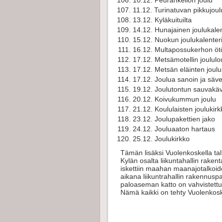
10.12. Peurankellon joulu
11.12. Turinatuvan pikkujoul
13.12. Kyläkuituilta
14.12. Hunajainen joulukale
15.12. Nuokun joulukalenter
16.12. Multapossukerhon ötö
17.12. Metsämotellin joulul
17.12. Metsän eläinten joulu
17.12. Joulua sanoin ja säve
19.12. Joulutontun sauvakäv
20.12. Koivukummun joulu
21.12. Koululaisten joulukirk
23.12. Joulupakettien jako
24.12. Jouluaaton hartaus
25.12. Joulukirkko
Tämän lisäksi Vuolenkoskella talko
Kylän osalta liikuntahallin raken
iskettiin maahan maanajotalkoide
aikana liikuntrahallin rakennusp
paloaseman katto on vahvistettu, 
Nämä kaikki on tehty Vuolenkos