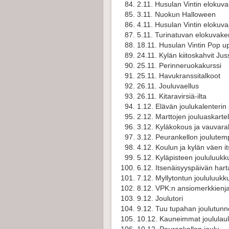
2.11. Husulan Vintin elokuvai
3.11. Nuokun Halloween
4.11. Husulan Vintin elokuvai
5.11. Turinatuvan elokuvake
18.11. Husulan Vintin Pop up
24.11. Kylän kiitoskahvit Ju
25.11. Perinneruokakurssi
25.11. Havukranssitalkoot
26.11. Jouluvaellus
26.11. Kitaravirsiä-ilta
1.12. Elävän joulukalenterin
2.12. Marttojen jouluaskarte
3.12. Kyläkokous ja vauvara
3.12. Peurankellon joulute
4.12. Koulun ja kylän väen i
5.12. Kyläpisteen joululuukk
6.12. Itsenäisyyspäivän har
7.12. Myllytontun joululuukk
8.12. VPK:n ansiomerkkienj
9.12. Joulutori
9.12. Tuu tupahan joulutunn
10.12. Kauneimmat joululaul