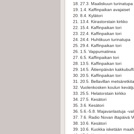
27.3. Maaliskuun turinatupa
1.4. Kaffinpaikan avajaiset
8.4. Kylätori
13.4. Kiirastorstain kirkko
15.4. Kaffinpaikan tori
22.4. Kaffinpaikan tori
24.4. Huhtikuun turinatupa
29.4. Kaffinpaikan tori
1.5. Vappumatinea
6.5. Kaffinpaikan tori
13.5. Kaffinpaikan tori
14.5. Äitienpäivän kakkubuff
20.5. Kaffinpaikan tori
20.5. Bellavillan metsäretki
Vuolenkosken koulun kevätj
25.5. Helatorstain kirkko
27.5. Kesätori
3.6. Kesätori
5.6.-5.8. Majavanlastuja -v
7.6. Radio Novan iltapäivä 
10.6. Kesätori
10.6. Kuokka isketään maahan