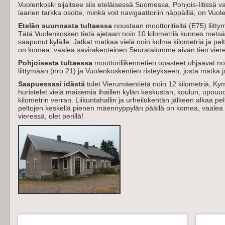
V
uolenk
oski sijaitsee siis eteläises
sä Suomessa, Pohjois-Iitissä v
laarien tarkka osoite, minkä voit nav
igaattoriin näppäillä, on
Vuol
Etelän suunnasta tultaessa
noustaan moottoritieltä (E75) liit
Tätä Vuolenkosken tietä ajetaan noin 10 kilometriä kunnes metsä
saapunut kylälle. Jatkat matkaa vielä noin kolme kilometriä ja p
on komea, vaalea savirakenteinen Seuratalomme aivan tien vieress
Pohjoisesta tultaessa
moottoriliikennetien opasteet ohjaavat n
liittymään (nro 21) ja Vuolenkoskentien risteykseen, josta matka ja
Saapuessasi idästä
tulet Vierumäentietä noin 12 kilometriä, Kymij
huristelet vielä maisemia ihaillen kylän keskustan, koulun, upouu
kilometrin verran. Liikuntahallin ja urheilukentän jälkeen alkaa p
peltojen
keskellä pienen mäennyppylän päällä on komea, vaalea 
vieressä, olet perillä!