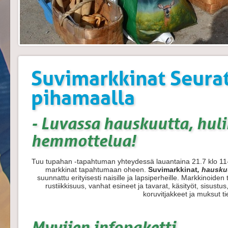
Suvimarkkinat Seura
pihamaalla
- Luvassa hauskuutta, huli
hemmottelua!
Tuu tupahan -tapahtuman yhteydessä lauantaina 21.7 klo 1
markkinat tapahtumaan oheen.
Suvimarkkinat
, hausku
suunnattu erityisesti naisille ja lapsiperheille. Markkinoid
rustiikkisuus, vanhat esineet ja tavarat, käsityöt, sisust
koruvitjakkeet ja muksut tie
Myyjien infopaketti