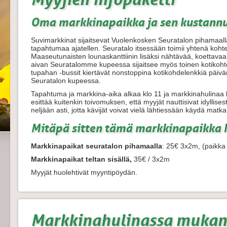
Oma markkinapaikka ja sen kustann
Suvimarkkinat sijaitsevat Vuolenkosken Seuratalon pihamaalla 
tapahtumaa ajatellen. Seuratalo itsessään toimii yhtenä kohtee
Maaseutunaisten lounaskanttiinin lisäksi nähtävää, koettavaa
aivan Seuratalomme kupeessa sijaitsee myös toinen kotiko
tupahan -bussit kiertävät nonstoppina kotikohdelenkkiä päiv
Seuratalon kupeessa.
Tapahtuma ja markkina-aika alkaa klo 11 ja markkinahulinaa kes
esittää kuitenkin toivomuksen, että myyjät nauttisivat idyllis
neljään asti, jotta kävijät voivat vielä lähtiessään käydä ma
Mitäpä sitten tämä markkinapaikka 
Markkinapaikat seuratalon pihamaalla
: 25€ 3x2m, (paikka m
Markkinapaikat teltan sisällä,
35€ / 3x2m
Myyjät huolehtivät myyntipöydän.
Markkinahulinassa mukan