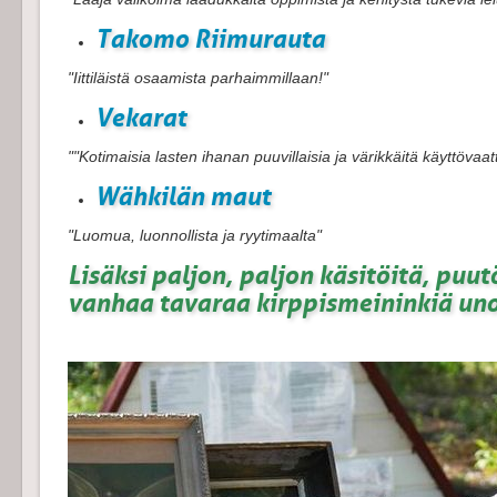
Takomo Riimurauta
"Iittiläistä osaamista parhaimmillaan!"
V
ekarat
""Kotimaisia lasten ihanan puuvillaisia ja värikkäitä käyttövaatt
Wähkilän maut
"Luomua, luonnollista ja ryytimaalta"
Lisäksi paljon, paljon käsitöitä, puut
vanhaa tavaraa kirppismeininkiä un