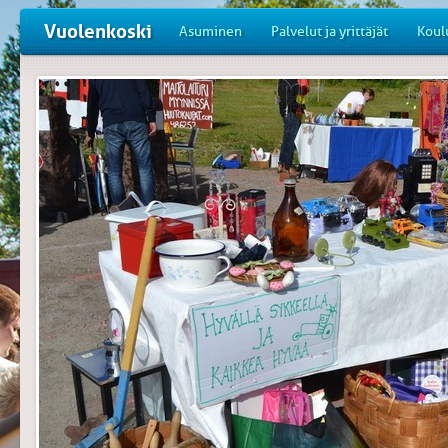
Vuolenkoski
Asuminen
Palvelut ja yrittäjät
Koul