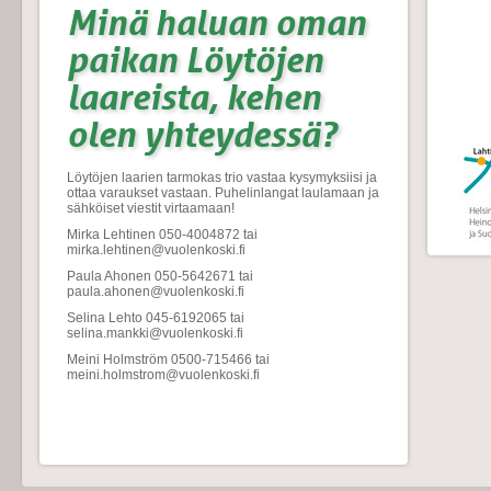
Minä haluan oman
paikan Löytöjen
laareista, kehen
olen yhteydessä?
Löytöjen laarien tarmokas trio vastaa kysymyksiisi ja
ottaa varaukset vastaan. Puhelinlangat laulamaan ja
sähköiset viestit virtaamaan!
Mirka Lehtinen 050-4004872 tai
mirka.lehtinen@vuolenkoski.fi
Paula Ahonen 050-5642671 tai
paula.ahonen@vuolenkoski.fi
Selina Lehto 045-6192065 tai
selina.mankki@vuolenkoski.fi
Meini Holmström 0500-715466 tai
meini.holmstrom@vuolenkoski.fi