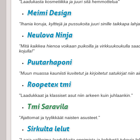
"Laadukasta kosmetiikka ja juuri sitä hemmottelua"
Meimi Design
"Ihania koruja, kylttejä ja pussukoita juuri sinille taikkapa lahja
Neulova Ninja
"Mitä kaikkea hienoa voikaan puikoilla ja virkkuukoukulla sa
kojulla!"
Puutarhaponi
"Muun muassa kauniisti kuvitetut ja kirjoitetut satukirjat niin aik
Roopetex tmi
"Laadukkaat ja klassiset asut niin arkeen kuin juhlaankin."
Tmi Saravila
"Ajattomat ja tyylikkäät naisten asusteet."
Sirkulta lelut
"Laaja valikoima laadukkaita oppimista ja kehitystä tukevia lelu