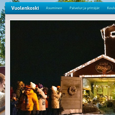
Vuolenkoski
Asuminen
Palvelut ja yrittäjät
Koul