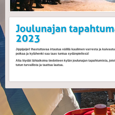
Joulunajan tapahtum
2023
Jippijaijei! Ihastuttavaa irtautua välillä kaulimen varresta ja kaivaut
poikaa ja kylähenki saa taas tuntua sydänpielissä!
Alta löydät lähiaikoina tiedotteen kylän joulunajan tapahtumista, joist
tutun turvallista ja taattua laatua.