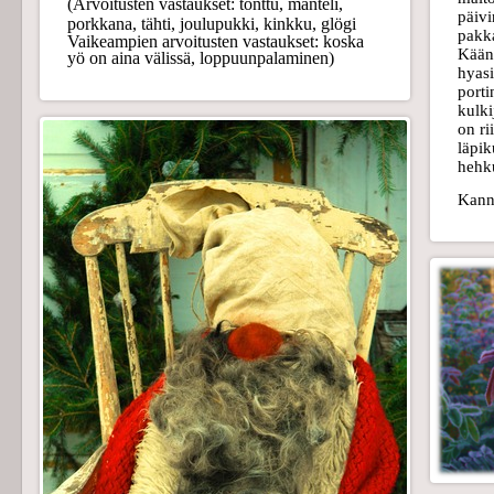
(Arvoitusten vastaukset: tonttu, manteli,
päivi
porkkana, tähti, joulupukki, kinkku, glögi
pakka
Vaikeampien arvoitusten vastaukset: koska
Käänn
yö on aina välissä, loppuunpalaminen)
hyasi
porti
kulki
on ri
läpik
hehku
Kanna