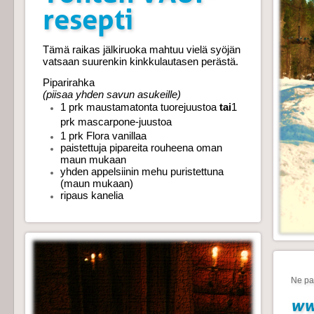
resepti
Tämä raikas jälkiruoka mahtuu vielä syöjän
vatsaan suurenkin kinkkulautasen perästä.
Piparirahka
(piisaa yhden savun asukeille)
1 prk maustamatonta tuorejuustoa
tai
1
prk mascarpone-juustoa
1 prk Flora vanillaa
paistettuja pipareita rouheena oman
maun mukaan
yhden appelsiinin mehu puristettuna
(maun mukaan)
ripaus kanelia
Ne par
ww