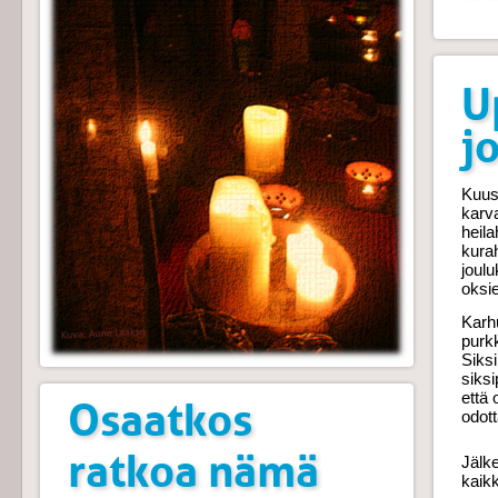
U
j
Kuus
karva
heil
kura
joulu
oksie
Karhu
purkk
Siksi
siks
että 
Osaatkos
odott
ratkoa nämä
Jälk
kaik