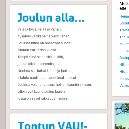
Muist
ettei
Joulun alla...
Heinäh
Joulu
Ystävä hyvä, relaa jo vähän,
Titi-n
pysähdy vaikkapa hetkeksi tähän.
The J
Jouluna turha on hössöttää suotta,
Muumi
sitähän ehtii pitkin vuotta.
Lumi
Teetpä Sinä sitten sitä tai tätä,
Joulu
joulun aika ei tulematta jätä.
Niko 
Unohda siis turhat kiireet ja juoksut,
Histam
istahda nauttimaan tunnelmat tuoksut.
Ihmee
Jouluna voit nähdä sen, hetken kauniin sinisen,
Valke
silloin voit kuulla laulun tuulen,
jossa on sävel rakkauden suuren.
Tontun VAU!-