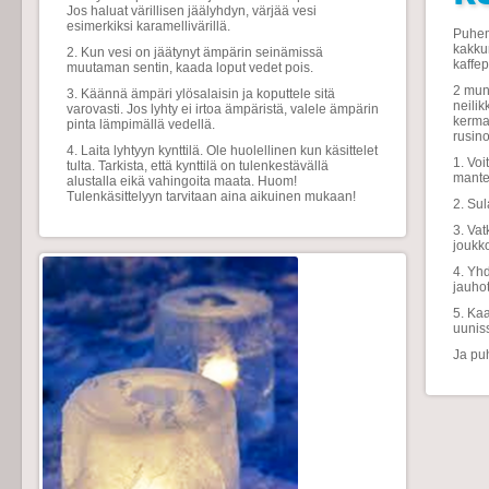
Jos haluat värillisen jäälyhdyn, värjää vesi
esimerkiksi karamellivärillä.
Puhem
kakku
2. Kun vesi on jäätynyt ämpärin seinämissä
kaffe
muutaman sentin, kaada loput vedet pois.
2 muna
3. Käännä ämpäri ylösalaisin ja koputtele sitä
neilik
varovasti. Jos lyhty ei irtoa ämpäristä, valele ämpärin
kermav
pinta lämpimällä vedellä.
rusino
4. Laita lyhtyyn kynttilä. Ole huolellinen kun käsittelet
1. Voi
tulta. Tarkista, että kynttilä on tulenkestävällä
mantel
alustalla eikä vahingoita maata. Huom!
Tulenkäsittelyyn tarvitaan aina aikuinen mukaan!
2. Sul
3. Vat
joukk
4. Yh
jauhot
5. Ka
uunis
Ja pu