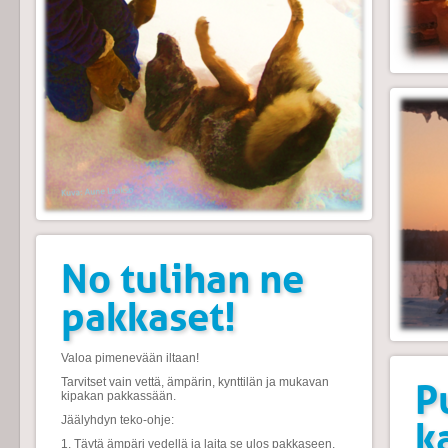
No tulihan ne
pakkaset!
Valoa pimenevään iltaan!
Tarvitset vain vettä, ämpärin, kynttilän ja mukavan
P
kipakan pakkassään.
Jäälyhdyn teko-ohje:
k
1. Täytä ämpäri vedellä ja laita se ulos pakkaseen.