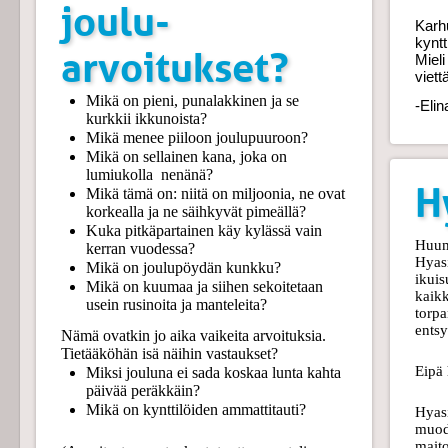
joulu-
Karh
kyntt
arvoitukset?
Mieli
viett
Mikä on pieni, punalakkinen ja se
-Elin
kurkkii ikkunoista?
Mikä menee piiloon joulupuuroon?
Mikä on sellainen kana, joka on
lumiukolla nenänä?
H
Mikä tämä on: niitä on miljoonia, ne ovat
korkealla ja ne säihkyvät pimeällä?
Kuka pitkäpartainen käy kylässä vain
Huum
kerran vuodessa?
Hyasi
Mikä on joulupöydän kunkku?
ikuis
Mikä on kuumaa ja siihen sekoitetaan
kaikk
usein rusinoita ja manteleita?
torpa
ents
Nämä ovatkin jo aika vaikeita arvoituksia.
Tietääköhän isä näihin vastaukset?
Eipä 
Miksi jouluna ei sada koskaa lunta kahta
päivää peräkkäin?
Mikä on kynttilöiden ammattitauti?
Hyasi
muodo
maito