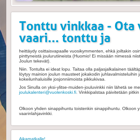
Tonttu vinkkaa - Ota 
vaari... tonttu ja
heittäydy osittaisvapaalle vuosikymmenten, ehkä joiltakin osi
pinttyneistä joulurutiineista (Huomio! Ei missään nimessä niis
Joulun tekevät).
Niin. Tontulta ei ideat lopu. Taitaa olla paljasjalkalainen täält
löytyy mainion joulun mausteet jokakodin juhlavalmisteluihin
kokeilunhaluisille josjonniimoista pikkukivaa.
Jos Sinulla on yksi-ylitse-muiden-jouluvinkki niin lähetä se me
joulukalenteri@vuolenkoski.fi
. Vinkkipalstaa päivitetään pitkin
Olkoon yhden sinappihuntu toistenkin sinappihuntu. Olkoon y
vaarinlahjavinkki.
Aikamatkalle!