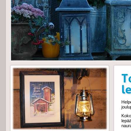
T
l
Helpo
joul
Koko
lepä
naur