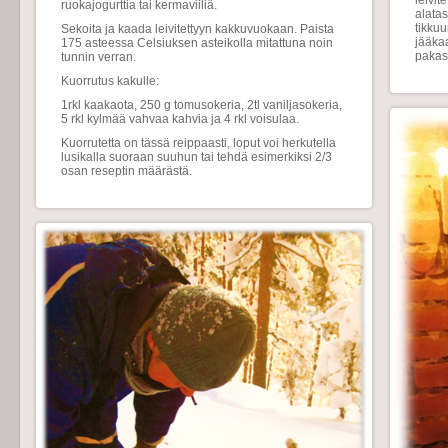
leivi
ruokajogurttia tai kermaviiliä.
alatas
tikkuu
Sekoita ja kaada leivitettyyn kakkuvuokaan. Paista
jääkaa
175 asteessa Celsiuksen asteikolla mitattuna noin
pakast
tunnin verran.
Kuorrutus kakulle:
1rkl kaakaota, 250 g tomusokeria, 2tl vaniljasokeria,
5 rkl kylmää vahvaa kahvia ja 4 rkl voisulaa.
Kuorrutetta on tässä reippaasti, loput voi herkutella
lusikalla suoraan suuhun tai tehdä esimerkiksi 2/3
osan reseptin määrästä.