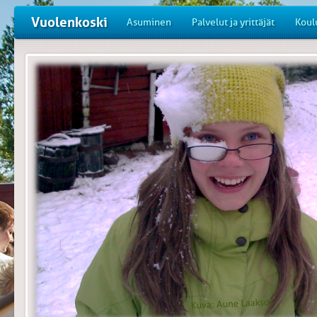
Vuolenkoski
Asuminen
Palvelut ja yrittäjät
Koul