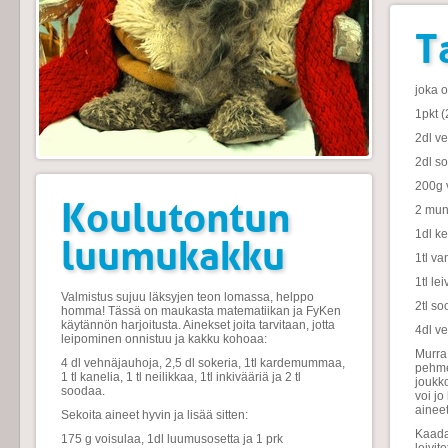
T
joka 
1pkt (
2dl ve
2dl so
200g 
Koulutontun
2 
1dl ke
luumukakku
1tl va
1tl le
Valmistus sujuu läksyjen teon lomassa, helppo
2tl s
homma! Tässä on maukasta matematiikan ja FyKen
käytännön harjoitusta. Ainekset joita tarvitaan, jotta
4dl v
leipominen onnistuu ja kakku kohoaa:
Murra 
4 dl vehnäjauhoja, 2,5 dl sokeria, 1tl kardemummaa,
pehmei
1 tl kanelia, 1 tl neilikkaa, 1tl inkivääriä ja 2 tl
joukk
soodaa.
voi j
aineet
Sekoita aineet hyvin ja lisää sitten:
Kaada 
175 g voisulaa, 1dl luumusosetta ja 1 prk