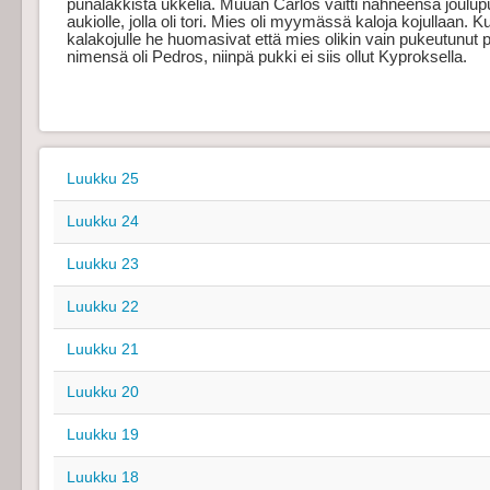
punalakkista ukkelia. Muuan Carlos väitti nähneensä joulupuki
aukiolle, jolla oli tori. Mies oli myymässä kaloja kojullaan. K
kalakojulle he huomasivat että mies olikin vain pukeutunut pu
nimensä oli Pedros, niinpä pukki ei siis ollut Kyproksella.  
Luukku 25
Luukku 24
Luukku 23
Luukku 22
Luukku 21
Luukku 20
Luukku 19
Luukku 18