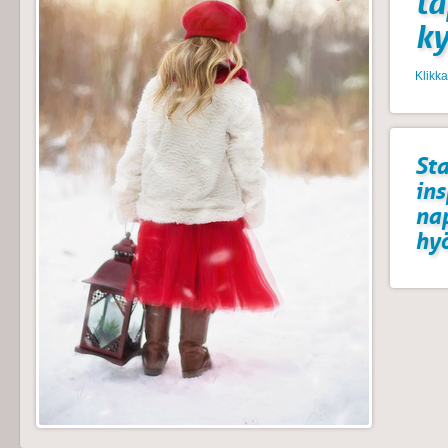
t
k
Klikk
Sta
ins
na
hyö