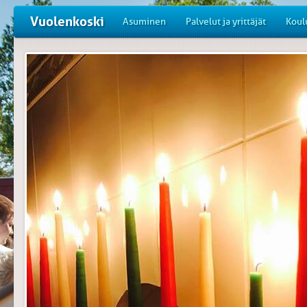
Vuolenkoski
Asuminen
Palvelut ja yrittäjät
Koul