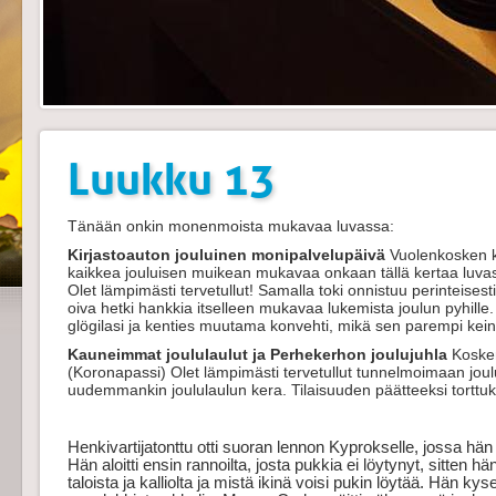
Luukku 13
Tänään onkin monenmoista mukavaa luvassa:
Kirjastoauton jouluinen monipalvelupäivä
Vuolenkosken k
kaikkea jouluisen muikean mukavaa onkaan tällä kertaa luvass
Olet lämpimästi tervetullut! Samalla toki onnistuu perinteisesti
oiva hetki hankkia itselleen mukavaa lukemista joulun pyhille
glögilasi ja kenties muutama konvehti, mikä sen parempi keino
Kauneimmat joululaulut ja Perhekerhon joulujuhla
Kosken
(Koronapassi) Olet lämpimästi tervetullut tunnelmoimaan jou
uudemmankin joululaulun kera. Tilaisuuden päätteeksi torttuk
Henkivartijatonttu otti suoran lennon Kyprokselle, jossa hän et
Hän aloitti ensin rannoilta, josta pukkia ei löytynyt, sitten hä
taloista ja kalliolta ja mistä ikinä voisi pukin löytää. Hän kysel