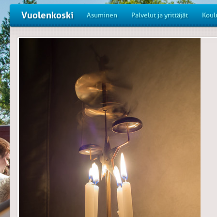
Vuolenkoski
Asuminen
Palvelut ja yrittäjät
Koul