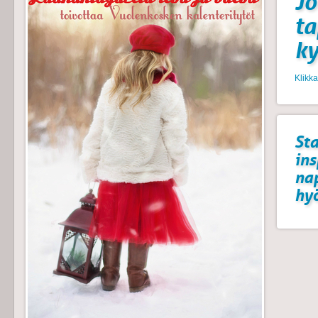
Jo
t
k
Klikk
Sta
ins
na
hyö