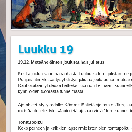
Luukku 19
19.12. Metsäneläinten joulurauhan julistus
Koska joulun sanoma rauhasta kuuluu kaikille, julistamme j
Pohjois-Iitin Metsästysyhdistys julistaa joulurauhan metsänel
Rauhoitutaan yhdessä hetkeksi luonnon helmaan, kuunnellaa
kynttilöiden tuomasta tunnelmasta.
Ajo-ohjeet Myllykodalle: Kömmistöntietä ajetaan n. 3km, 
metsäautotielle. Metsäautotietä ajetaan vielä 1km, kunnes tu
Tonttupolku
Koko perheen ja kaikkien lapsenmielisten pieni tonttupolku lä