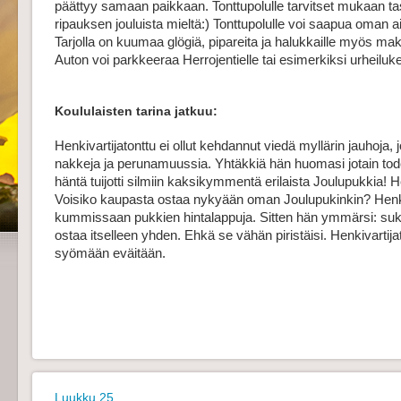
päättyy samaan paikkaan. Tonttupolulle tarvitset mukaan ta
ripauksen jouluista mieltä:) Tonttupolulle voi saapua oman ai
Tarjolla on kuumaa glögiä, pipareita ja halukkaille myös ma
Auton voi parkkeeraa Herrojentielle tai esimerkiksi urheiluken
Koululaisten tarina jatkuu:
Henkivartijatonttu ei ollut kehdannut viedä myllärin jauhoja, j
nakkeja ja perunamuussia. Yhtäkkiä hän huomasi jotain tode
häntä tuijotti silmiin kaksikymmentä erilaista Joulupukkia! H
Voisiko kaupasta ostaa nykyään oman Joulupukinkin? Henki
kummissaan pukkien hintalappuja. Sitten hän ymmärsi: sukla
ostaa itselleen yhden. Ehkä se vähän piristäisi. Henkivartijaton
syömään eväitään.
Luukku 25