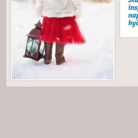
ins
na
hyö