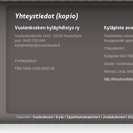
Yhteystiedot (kopio)
Vuolenkosken kyläyhdistys ry
Kyläpiste av
Vuolenkoskentie 1442, 19160 Huutotöyry
Toistaiseksi satunn
puh. 0440 255 044
Kuoppamäki ajanv
kylayhdistys@vuolenkoski.fi
Yhteystiedot:
Kyläpiste 044 78
Pankkiyhteys:
Osoite: Vuolenko
FI80 5069 1540 0005 80
Hieroja, Liisa, 0
http://lihashuolto
Sijaintisi:
Vuolenkoski
/
Kylä
/
Tapahtumakalenteri
/
Joulukalenteri 2