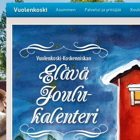
Vuolenkoski
Asuminen
Palvelut ja yrittäjät
Koul