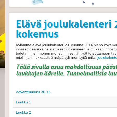
Elävä joulukalenteri 
kokemus
Kylämme elävä joulukalenteri oli vuonna 2014 hieno kokemus,
ihmiset idearikkaine ajatuksenjuoksuineen ja mukaan innostuv
todeta, miten monen monet ihmiset lähtivät toteuttamaan tapah
mielin ja innokkaasti. Siinäpä sylillinen syitä miksi
joulukalent
Tällä sivulla asuu mahdollisuus pää
luukkujen äärelle. Tunnelmallisia luu
Adventtiluukku 30.11.
Luukku 1
Luukku 2