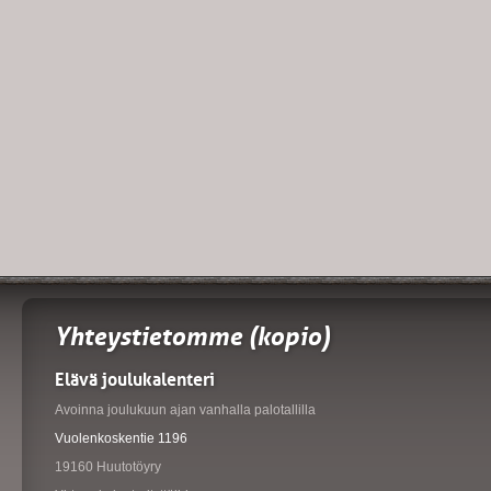
Yhteystietomme (kopio)
Elävä joulukalenteri
Avoinna joulukuun ajan vanhalla palotallilla
Vuolenkoskentie 1196
19160 Huutotöyry