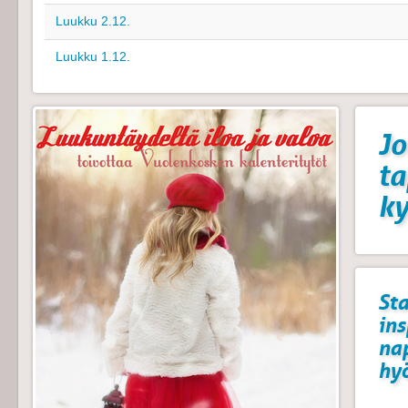
Luukku 2.12.
Luukku 1.12.
Jo
t
k
Sta
ins
na
hyö