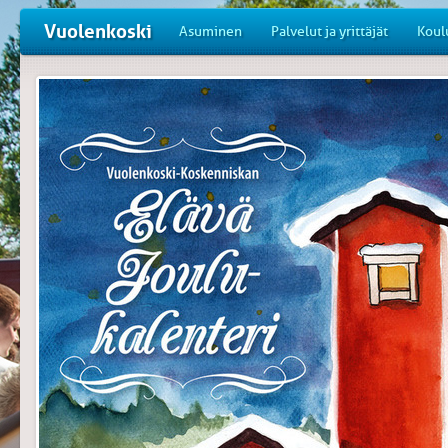
Vuolenkoski
Asuminen
Palvelut ja yrittäjät
Koul