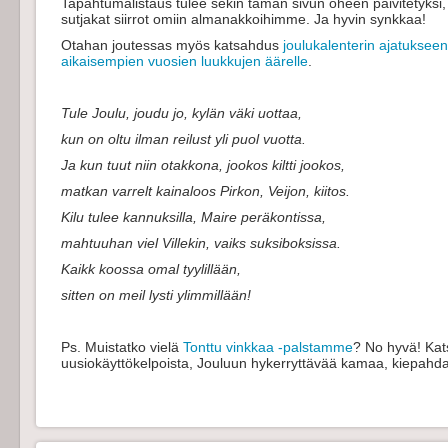
Tapahtumalistaus tulee sekin tämän sivun oheen päivitetyksi,
sutjakat siirrot omiin almanakkoihimme. Ja hyvin synkkaa!
Otahan joutessas myös katsahdus
joulukalenterin ajatukseen
aikaisempien vuosien luukkujen äärelle
.
Tule Joulu, joudu jo, kylän väki uottaa,
kun on oltu ilman reilust yli puol vuotta.
Ja kun tuut niin otakkona, jookos kiltti jookos,
matkan varrelt kainaloos Pirkon, Veijon, kiitos.
Kilu tulee kannuksilla, Maire peräkontissa,
mahtuuhan viel Villekin, vaiks suksiboksissa.
Kaikk koossa omal tyylillään,
sitten on meil lysti ylimmillään!
Ps. Muistatko vielä
Tonttu vinkkaa -palstamme
? No hyvä! Kats
uusiokäyttökelpoista, Jouluun hykerryttävää kamaa, kiepahd