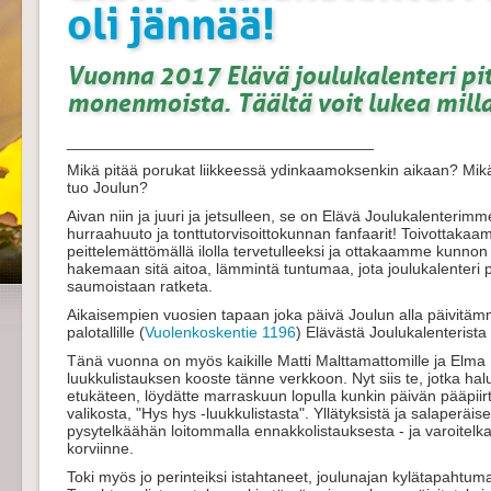
oli jännää!
Vuonna 2017 Elävä joulukalenteri piti
monenmoista. Täältä voit lukea milla
___________________________________
Mikä pitää porukat liikkeessä ydinkaamoksenkin aikaan? Mik
tuo Joulun?
Aivan niin ja juuri ja jetsulleen, se on Elävä Joulukalenterimm
hurraahuuto ja tonttutorvisoittokunnan fanfaarit! Toivottaka
peittelemättömällä ilolla tervetulleeksi ja ottakaamme kunn
hakemaan sitä aitoa, lämmintä tuntumaa, jota joulukalenteri pu
saumoistaan ratketa.
Aikaisempien vuosien tapaan joka päivä Joulun alla päivitämm
palotallille (
Vuolenkoskentie 1196
)
Elävästä Joulukalenterista
Tänä vuonna on myös kaikille Matti Malttamattomille ja Elma E
luukkulistauksen kooste tänne verkkoon. Nyt siis te, jotka halua
etukäteen, löydätte marraskuun lopulla kunkin päivän pääpiir
valikosta, "Hys hys -luukkulistasta". Yllätyksistä ja salaperäi
pysytelkäähän loitommalla ennakkolistauksesta - ja varoitelka
korviinne.
Toki myös jo perinteiksi istahtaneet, joulunajan kylätapahtuma