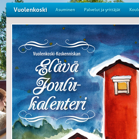
Vuolenkoski
Asuminen
Palvelut ja yrittäjät
Koul