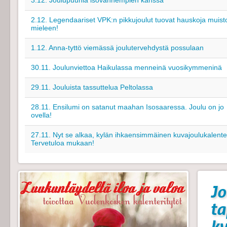
3.12. Joulupuuhia isovanhempien kanssa
2.12. Legendaariset VPK:n pikkujoulut tuovat hauskoja muist
mieleen!
1.12. Anna-tyttö viemässä joulutervehdystä possulaan
30.11. Joulunviettoa Haikulassa menneinä vuosikymmeninä
29.11. Jouluista tassuttelua Peltolassa
28.11. Ensilumi on satanut maahan Isosaaressa. Joulu on jo
ovella!
27.11. Nyt se alkaa, kylän ihkaensimmäinen kuvajoulukalenter
Tervetuloa mukaan!
Jo
t
k