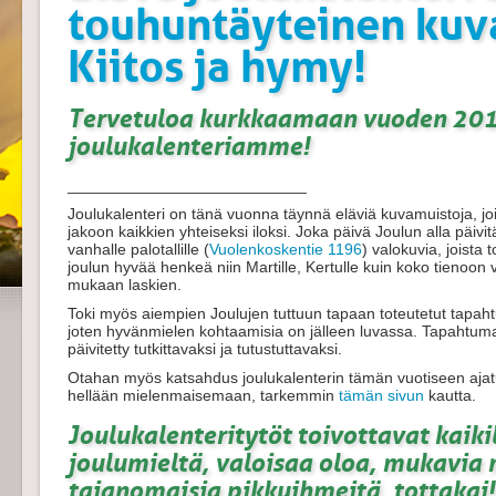
touhuntäyteinen kuva
Kiitos ja hymy!
Tervetuloa kurkkaamaan vuoden 201
joulukalenteriamme!
___________________________
Joulukalenteri on tänä vuonna täynnä eläviä kuvamuistoja, joit
jakoon kaikkien yhteiseksi iloksi. Joka päivä Joulun alla päivi
vanhalle palotallille (
Vuolenkoskentie 1196
)
valokuvia, joista
joulun hyvää henkeä niin Martille, Kertulle kuin koko tienoon v
mukaan laskien.
Toki myös aiempien Joulujen tuttuun tapaan toteutetut tapaht
joten hyvänmielen kohtaamisia on jälleen luvassa. Tapahtum
päivitetty tutkittavaksi ja tutustuttavaksi.
Otahan myös katsahdus joulukalenterin tämän vuotiseen ajatu
hellään mielenmaisemaan, tarkemmin
tämän sivun
kautta.
Joulukalenteritytöt toivottavat kaik
joulumieltä, valoisaa oloa, mukavia m
taianomaisia pikkuihmeitä, tottakai!