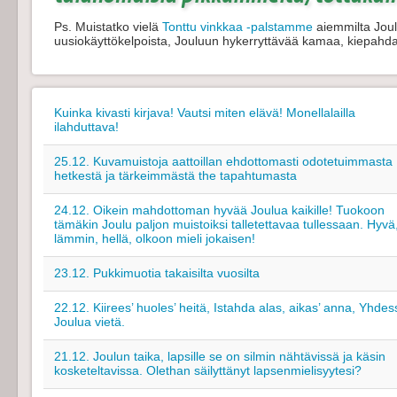
Ps. Muistatko vielä
Tonttu vinkkaa -palstamme
aiemmilta Joulu
uusiokäyttökelpoista, Jouluun hykerryttävää kamaa, kiepahd
Kuinka kivasti kirjava! Vautsi miten elävä! Monellalailla
ilahduttava!
25.12. Kuvamuistoja aattoillan ehdottomasti odotetuimmasta
hetkestä ja tärkeimmästä the tapahtumasta
24.12. Oikein mahdottoman hyvää Joulua kaikille! Tuokoon
tämäkin Joulu paljon muistoiksi talletettavaa tullessaan. Hyvä
lämmin, hellä, olkoon mieli jokaisen!
23.12. Pukkimuotia takaisilta vuosilta
22.12. Kiirees’ huoles’ heitä, Istahda alas, aikas’ anna, Yhdes
Joulua vietä.
21.12. Joulun taika, lapsille se on silmin nähtävissä ja käsin
kosketeltavissa. Olethan säilyttänyt lapsenmielisyytesi?