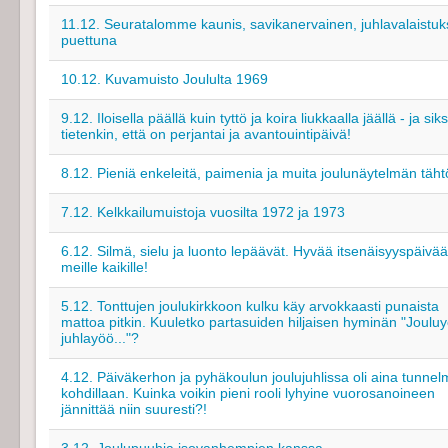
11.12. Seuratalomme kaunis, savikanervainen, juhlavalaistu
puettuna
10.12. Kuvamuisto Joululta 1969
9.12. Iloisella päällä kuin tyttö ja koira liukkaalla jäällä - ja siks
tietenkin, että on perjantai ja avantouintipäivä!
8.12. Pieniä enkeleitä, paimenia ja muita joulunäytelmän täht
7.12. Kelkkailumuistoja vuosilta 1972 ja 1973
6.12. Silmä, sielu ja luonto lepäävät. Hyvää itsenäisyyspäivää
meille kaikille!
5.12. Tonttujen joulukirkkoon kulku käy arvokkaasti punaista
mattoa pitkin. Kuuletko partasuiden hiljaisen hyminän "Joulu
juhlayöö..."?
4.12. Päiväkerhon ja pyhäkoulun joulujuhlissa oli aina tunne
kohdillaan. Kuinka voikin pieni rooli lyhyine vuorosanoineen
jännittää niin suuresti?!