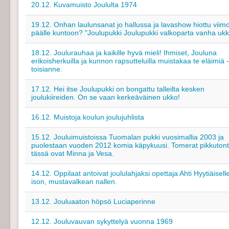
20.12. Kuvamuisto Joululta 1974
19.12. Onhan laulunsanat jo hallussa ja lavashow hiottu viim
päälle kuntoon? "Joulupukki Joulupukki valkoparta vanha ukki 
18.12. Joulurauhaa ja kaikille hyvä mieli! Ihmiset, Jouluna
erikoisherkuilla ja kunnon rapsutteluilla muistakaa te eläimiä -
toisianne.
17.12. Hei itse Joulupukki on bongattu talleilta kesken
joulukiireiden. On se vaan kerkeäväinen ukko!
16.12. Muistoja koulun joulujuhlista
15.12. Jouluimuistoissa Tuomalan pukki vuosimallia 2003 ja
puolestaan vuoden 2012 komia käpykuusi. Tomerat pikkutont
tässä ovat Minna ja Vesa.
14.12. Oppilaat antoivat joululahjaksi opettaja Ahti Hyytiäisell
ison, mustavalkean nallen.
13.12. Jouluaaton höpsö Luciaperinne
12.12. Jouluvauvan sykyttelyä vuonna 1969