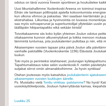
odotus on tänä vuonna freesin sporttinen ja houkuttelee kai
Uusi liikuntahallimme Vuolenkoski Areena on toiminut inspiraa
Eihän ole lainkaan pöllönpää ajatella kokoontumista energisel
kun ulkona vihmoo ja pakastaa. Veri saadaan kiertämään ja pi
ekstrahabaa. Liikuntaa ja hyvinvointia on luvassa monenkirjavas
saa myös sohvaperunat ja superkuntoilijat yllytetään uusiin p
täälläpäin hikipantapakko eikä sekään kiristä!
Toivottakaamme siis koko kylän yhteinen Joulun odotus peittele
ottakaamme kunnon alkuvenytykset ja loikka menoon mukaan!
lämmintä tuntumaa, jota joulukalenteri pullottaa jo niin, että
Aikaisempien vuosien tapaan joka päivä Joulun alla päivitämme
vanhalle palotallille (Vuolenkoskentie 1196) Elävästä Jouluka
luukun.
Toki myös jo perinteiksi istahtaneet, joulunajan kylätapahtuma
Tapahtumalistaus tulee sekin vuolenkoski.fi -nettiin päivitetyk
sutjakat siirrot omiin almanakkoihimme. Ja hyvin synkkaa!
Otahan joutessas myös katsahdus
joulukalenterin ajatukseen
aikaisempien vuosien luukkujen äärelle
.
Ps. Muistatko vielä
Tonttu vinkkaa -palstamme
? No hyvä! Kats
uusiokäyttökelpoista, Jouluun hykerryttävää kamaa, kiepahd
Luukku 25