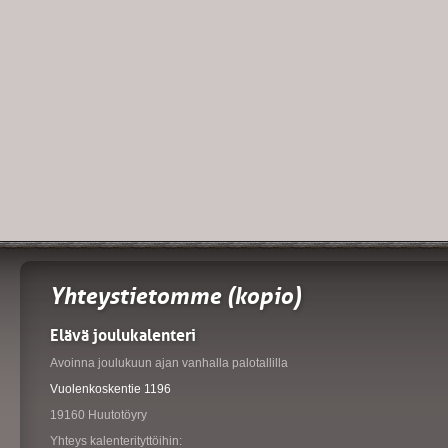
Yhteystietomme (kopio)
Elävä joulukalenteri
Avoinna joulukuun ajan vanhalla palotallilla
Vuolenkoskentie 1196
19160 Huutotöyry
Yhteys kalenterityttöihin: