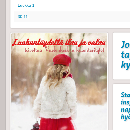
Luukku 1
30.11.
Jo
t
k
Sta
ins
na
hyö