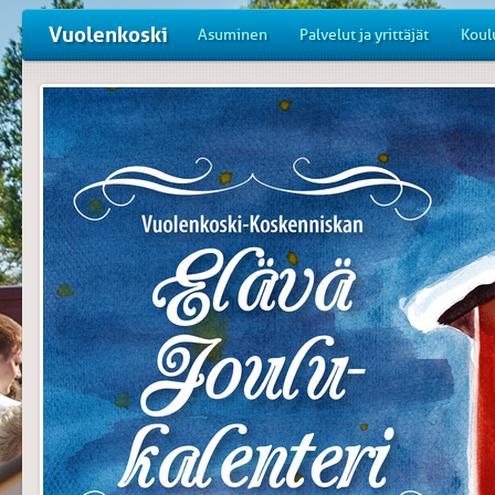
Vuolenkoski
Asuminen
Palvelut ja yrittäjät
Koul