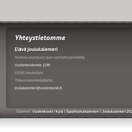
Yhteystietomme
Elävä joulukalenteri
Avoinna joulukuun ajan vanhalla palotallilla
Vuolenkoskentie 1196
19160 Huutotöyry
Yhteys kalenterityttöihin:
joulukalenteri@vuolenkoski.fi
Sijaintisi:
Vuolenkoski
/
Kylä
/
Tapahtumakalenteri
/
Joulukalenteri 20