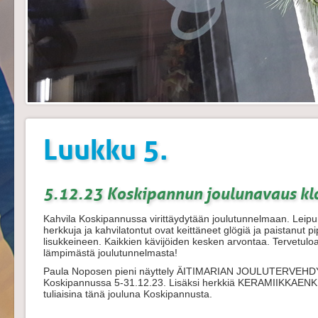
Luukku 5.
5.12.23 Koskipannun joulunavaus kl
Kahvila Koskipannussa virittäydytään joulutunnelmaan. Leipurit
herkkuja ja kahvilatontut ovat keittäneet glögiä ja paistanut 
lisukkeineen. Kaikkien kävijöiden kesken arvontaa. Tervetul
lämpimästä joulutunnelmasta!
Paula Noposen pieni näyttely ÄITIMARIAN JOULUTERVEHD
Koskipannussa 5-31.12.23. Lisäksi herkkiä KERAMIIKKAENKEL
tuliaisina tänä jouluna Koskipannusta.