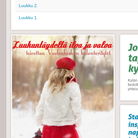
Luukku 2.
Luukku 1.
Jo
t
k
Kylän 
tiedo
yhtei
Sta
ins
na