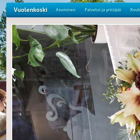
Vuolenkoski
Asuminen
Palvelut ja yrittäjät
Koul