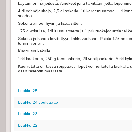
käytännön harjoitusta. Ainekset joita tarvitaan, jotta leipomi
4 dl vehnäjauhoja, 2,5 dl sokeria, 1tl kardemummaa, 1 tl kanelia,
soodaa.
Sekoita aineet hyvin ja lisää sitten:
175 g voisulaa, 1dl luumusosetta ja 1 prk ruokajogurttia tai ke
Sekoita ja kaada leivitettyyn kakkuvuokaan. Paista 175 astee
tunnin verran.
Kuorrutus kakulle:
1rkl kaakaota, 250 g tomusokeria, 2tl vaniljasokeria, 5 rkl ky
Kuorrutetta on tässä reippaasti, loput voi herkutella lusikall
osan reseptin määrästä.
Luukku 25.
Luukku 24 Jouluaatto
Luukku 23.
Luukku 22.