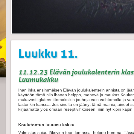
Luukku 11.
11.12.23 Elävän joulukalenterin kla
Luumukakku
Ihan ihka ensimmäisen Elävän joulukalenterin annista on j
käyttöön tämä niin ihanan helppo, mehevä ja maukas Koul
mukavasti gluteenittomaksikin jauhoja vain vaihtamalla ja vaat
lastenkin kanssa. Jos sinulta on jäänyt tämä mainio; aineet s
kirjaamatta ylös omaan reseptivihkoseen, niin nyt kipin kapin
Koulutontun luuumu kakku
Valmistus sujuu läksyjen teon lomassa, helppo homma! Täs