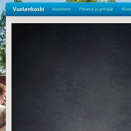
Vuolenkoski
Asuminen
Palvelut ja yrittäjät
Koul