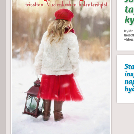
t
k
Kylän 
tiedo
yhtei
Sta
ins
na
hyö