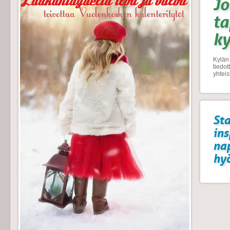
Jo
t
k
Kylän 
tiedo
yhtei
Sta
ins
na
hyö