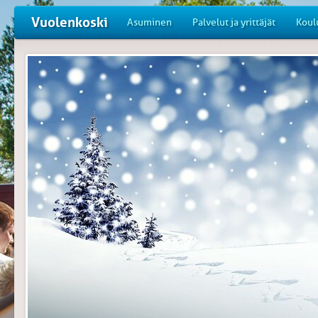
Vuolenkoski
Asuminen
Palvelut ja yrittäjät
Koul