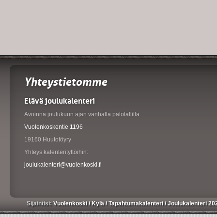
Yhteystietomme
Elävä joulukalenteri
Avoinna joulukuun ajan vanhalla palotallilla
Vuolenkoskentie 1196
19160 Huutotöyry
Yhteys kalenterityttöihin:
joulukalenteri@vuolenkoski.fi
Sijaintisi:
Vuolenkoski
/
Kylä
/
Tapahtumakalenteri
/
Joulukalenteri 20