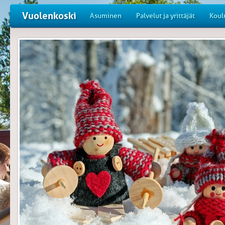
Vuolenkoski
Asuminen
Palvelut ja yrittäjät
Koul