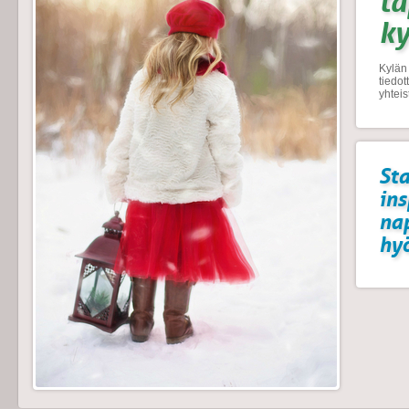
t
k
Kylän 
tiedo
yhtei
Sta
ins
na
hyö