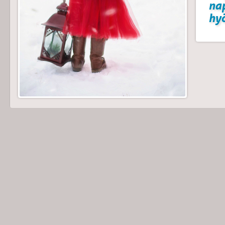
na
hyö