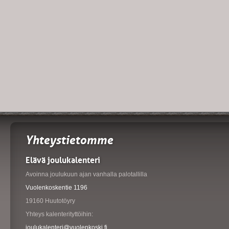
Yhteystietomme
Elävä joulukalenteri
Avoinna joulukuun ajan vanhalla palotallilla
Vuolenkoskentie 1196
19160 Huutotöyry
Yhteys kalenterityttöihin:
joulukalenteri@vuolenkoski.fi