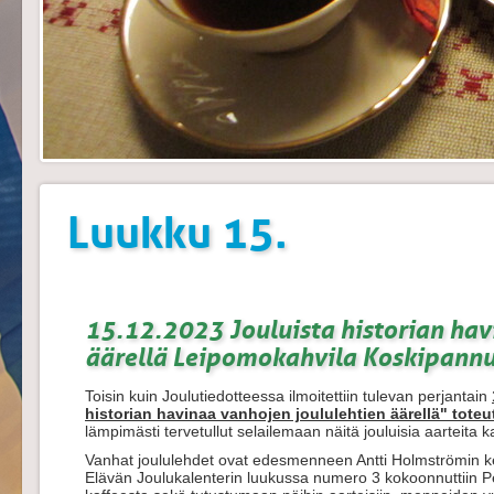
Luukku 15.
15.12.2023 Jouluista historian hav
äärellä Leipomokahvila Koskipannu
Toisin kuin Joulutiedotteessa ilmoitettiin tulevan perjantain
historian havinaa vanhojen joululehtien äärellä" to
lämpimästi tervetullut selailemaan näitä jouluisia aarteita 
Vanhat joululehdet ovat edesmenneen Antti Holmströmin k
Elävän Joulukalenterin luukussa numero 3 kokoonnuttiin Pe