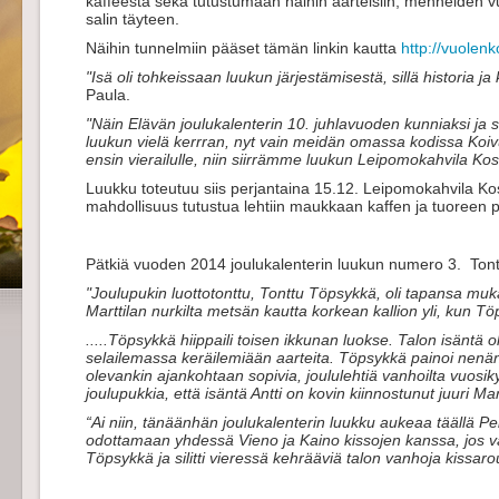
kaffeesta sekä tutustumaan näihin aarteisiin, menneiden v
salin täyteen.
Näihin tunnelmiin pääset tämän linkin kautta
http://vuolenk
"Isä oli tohkeissaan luukun järjestämisestä, sillä historia ja
Paula.
"Näin Elävän joulukalenterin 10. juhlavuoden kunniaksi ja 
luukun vielä kerrran, nyt vain meidän omassa kodissa Koivu
ensin vierailulle, niin siirrämme luukun Leipomokahvila Ko
Luukku toteutuu siis perjantaina 15.12. Leipomokahvila K
mahdollisuus tutustua lehtiin maukkaan kaffen ja tuoreen p
Pätkiä vuoden 2014 joulukalenterin luukun numero 3. Ton
"Joulupukin luottotonttu, Tonttu Töpsykkä, oli tapansa muka
Marttilan nurkilta metsän kautta korkean kallion yli, kun T
.....Töpsykkä hiippaili toisen ikkunan luokse. Talon isäntä
selailemassa keräilemiään aarteita. Töpsykkä painoi nenä
olevankin ajankohtaan sopivia, joululehtiä vanhoilta vuosi
joulupukkia, että isäntä Antti on kovin kiinnostunut juuri M
“Ai niin, tänäänhän joulukalenterin luukku aukeaa täällä Pe
odottamaan yhdessä Vieno ja Kaino kissojen kanssa, jos vaik
Töpsykkä ja silitti vieressä kehrääviä talon vanhoja kissaro