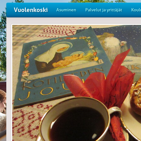
Vuolenkoski
Asuminen
Palvelut ja yrittäjät
Koul