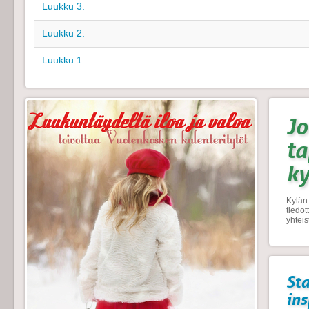
Luukku 3.
Luukku 2.
Luukku 1.
Jo
t
k
Kylän 
tiedo
yhtei
Sta
ins