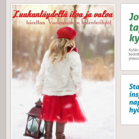
Jo
t
k
Kylän 
tiedo
yhtei
Sta
ins
na
hyö