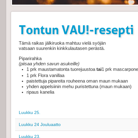
Tontun VAU!-resepti
Tämä raikas jälkiruoka mahtuu vielä syöjän
vatsaan suurenkin kinkkulautasen perästä.
Piparirahka
(piisaa yhden savun asukeille)
1 prk maustamatonta tuorejuustoa
tai
1 prk mascarpone
1 prk Flora vanillaa
paistettuja pipareita rouheena oman maun mukaan
yhden appelsiinin mehu puristettuna (maun mukaan)
ripaus kanelia
Luukku 25.
Luukku 24 Jouluaatto
Luukku 23.