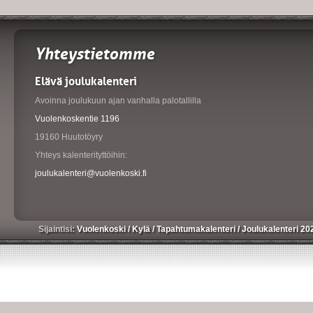
Yhteystietomme
Elävä joulukalenteri
Avoinna joulukuun ajan vanhalla palotallilla
Vuolenkoskentie 1196
19160 Huutotöyry
Yhteys kalenterityttöihin:
joulukalenteri@vuolenkoski.fi
Sijaintisi:
Vuolenkoski
/
Kylä
/
Tapahtumakalenteri
/
Joulukalenteri 20