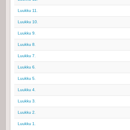
Luukku 11.
Luukku 10.
Luukku 9.
Luukku 8.
Luukku 7.
Luukku 6.
Luukku 5.
Luukku 4.
Luukku 3.
Luukku 2.
Luukku 1.